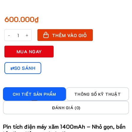
600.000
₫
Pin tích điện máy xăm số lượng
THÊM VÀO GIỎ
MUA NGAY
SO SÁNH
CHI TIẾT SẢN PHẨM
THÔNG SỐ KỸ THUẬT
ĐÁNH GIÁ (0)
Pin tích điện máy xăm 1400mAh – Nhỏ gọn, bền