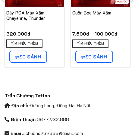
Dây RCA Máy Xăm
Cuộn Bọc Máy Xăm
Cheyenne, Thunder
Khoảng
–
320.000
₫
7.500
₫
100.000
₫
giá:
Sản
từ
TÌM HIỂU THÊM
TÌM HIỂU THÊM
phẩm
7.500₫
này
đến
SO SÁNH
SO SÁNH
có
100.00
nhiều
biến
thể.
Các
tùy
Trần Chương Tattoo
chọn
có
Địa chỉ:
Đường Láng, Đống Đa, Hà Nội
thể
được
Điện thoại:
0877.932.888
chọn
trên
Email:
chuong932888@gmail.com
trang