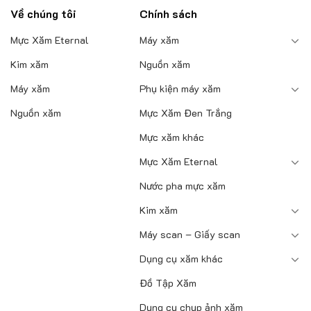
phẩm
phẩm
Về chúng tôi
Chính sách
Mực Xăm Eternal
Máy xăm
Kim xăm
Nguồn xăm
Máy xăm
Phụ kiện máy xăm
Nguồn xăm
Mực Xăm Đen Trắng
Mực xăm khác
Mực Xăm Eternal
Nước pha mực xăm
Kim xăm
Máy scan – Giấy scan
Dụng cụ xăm khác
Đồ Tập Xăm
Dụng cụ chụp ảnh xăm