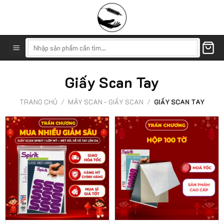
Skip
to
content
Tìm
kiếm:
Giấy Scan Tay
TRANG CHỦ
/
MÁY SCAN - GIẤY SCAN
/
GIẤY SCAN TAY