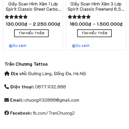
Giấy Scan Hình Xăm 1 Lớp
Giấy Scan Hình Xăm 3 Lớp
Spirit Classic Sheet Carbon
Spirit Classic Freehand 8.5 x
8.5 x 11 Chính Hãng Mỹ 200
11 Chính Hãng Mỹ 100 Tờ
Tờ
Khoảng
Kh
–
–
130.000
₫
2.250.000
₫
180.000
₫
1.500.000
₫
Được xếp
Được xếp
giá:
giá
hạng
5.00
hạng
5.00
Sản
Sản
từ
từ
5 sao
5 sao
TÌM HIỂU THÊM
TÌM HIỂU THÊM
phẩm
phẩm
130.000₫
18
này
này
đến
đế
So sánh
So sánh
có
2.250.000₫
có
1.
nhiều
nhiều
biến
biến
Trần Chương Tattoo
thể.
thể.
Các
Các
Địa chỉ:
Đường Láng, Đống Đa, Hà Nội
tùy
tùy
chọn
chọn
Điện thoại:
0877.932.888
có
có
thể
thể
Email:
chuong932888@gmail.com
được
được
chọn
chọn
Facebook:
fb.com/TranChuong2
trên
trên
trang
trang
sản
sản