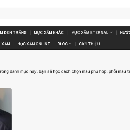
M ĐEN TRẮNG
MỰC XĂM KHÁC
MỰC XĂM ETERNAL
NƯỚC
H XĂM
HỌC XĂM ONLINE
BLOG
GIỚI THIỆU
ong danh mục này, bạn sẽ học cách chọn màu phù hợp, phối màu tạ