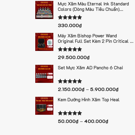
5 sao
Mực Xăm Màu Eternal Ink Standard
Colors (Dòng Màu Tiêu Chuẩn)
1oz/30ml Chính Hãng Mỹ – Tự Chọn
Màu
Được xếp
330.000
₫
hạng
5.00
5 sao
Máy Xăm Bishop Power Wand
Original Full Set Kèm 2 Pin Critical –
3 Phiên Bản Stroke 3.5mm / 4.2mm /
5.0mm
Được xếp
29.500.000
₫
hạng
5.00
5 sao
Set Mực Xăm AD Pancho 6 Chai
Khoảng
Được xếp
2.150.000
₫
–
5.900.000
₫
hạng
5.00
giá:
5 sao
Kem Dưỡng Hình Xăm Top Heal
từ
2.150.
đến
5.900.
Khoảng
Được xếp
50.000
₫
–
400.000
₫
hạng
5.00
giá:
5 sao
từ