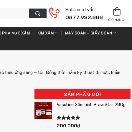
Hotline tư vấn:
0877.932.888
GIỎ HÀNG
 PHA MỰC XĂM
KIM XĂM
MÁY SCAN – GIẤY SCAN
o hiệu ứng sáng – tối. Đồng thời, nắm kỹ thuật đi mực, kiểm
SẢN PHẨM MỚI
Vaseline Xăm hình BraveStar 280g
Được xếp
200.000
₫
hạng
5.00