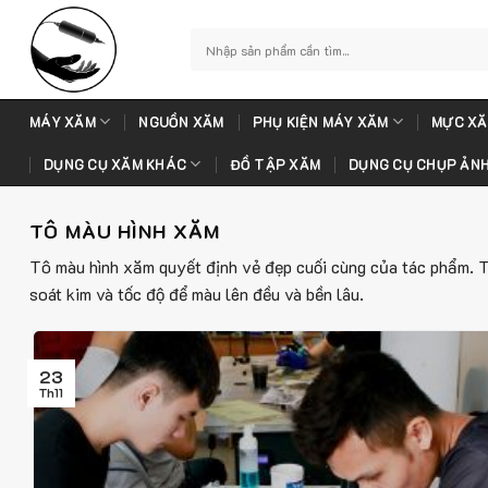
Skip
to
Tìm
kiếm:
content
MÁY XĂM
NGUỒN XĂM
PHỤ KIỆN MÁY XĂM
MỰC XĂ
DỤNG CỤ XĂM KHÁC
ĐỒ TẬP XĂM
DỤNG CỤ CHỤP ẢN
TÔ MÀU HÌNH XĂM
Tô màu hình xăm quyết định vẻ đẹp cuối cùng của tác phẩm. Tr
soát kim và tốc độ để màu lên đều và bền lâu.
23
Th11