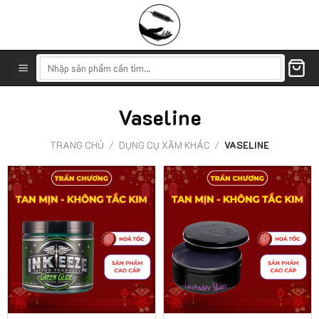
Skip
to
content
Tìm
kiếm:
Vaseline
TRANG CHỦ
/
DỤNG CỤ XĂM KHÁC
/
VASELINE