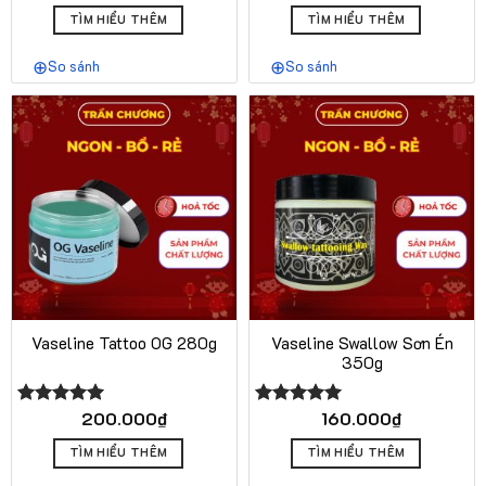
hạng
5.00
hạng
5.00
5 sao
5 sao
TÌM HIỂU THÊM
TÌM HIỂU THÊM
So sánh
So sánh
Vaseline Tattoo OG 280g
Vaseline Swallow Sơn Én
350g
200.000
₫
160.000
₫
Được xếp
Được xếp
hạng
5.00
hạng
5.00
5 sao
5 sao
TÌM HIỂU THÊM
TÌM HIỂU THÊM