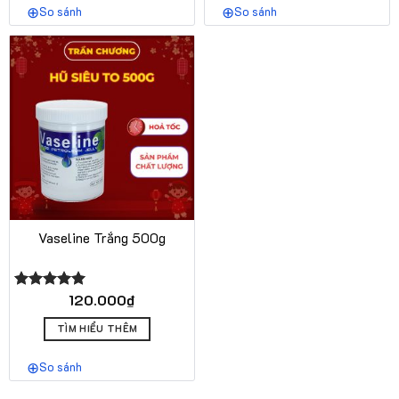
So sánh
So sánh
Vaseline Trắng 500g
120.000
₫
Được xếp
hạng
5.00
Sản
5 sao
TÌM HIỂU THÊM
phẩm
này
So sánh
có
nhiều