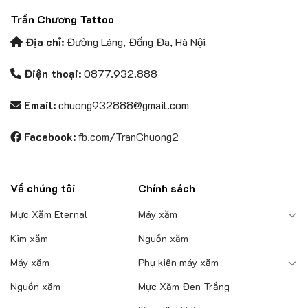
biến
Trần Chương Tattoo
thể.
Các
Địa chỉ:
Đường Láng, Đống Đa, Hà Nội
tùy
chọn
Điện thoại:
0877.932.888
có
thể
Email:
chuong932888@gmail.com
được
chọn
Facebook:
fb.com/TranChuong2
trên
trang
sản
phẩm
Về chúng tôi
Chính sách
Mực Xăm Eternal
Máy xăm
Kim xăm
Nguồn xăm
Máy xăm
Phụ kiện máy xăm
Nguồn xăm
Mực Xăm Đen Trắng