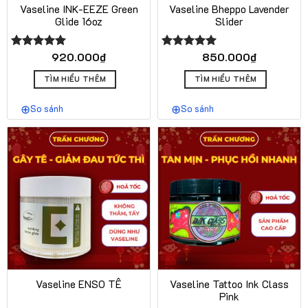
Vaseline INK-EEZE Green
Vaseline Bheppo Lavender
Glide 16oz
Slider
920.000
₫
850.000
₫
Được xếp
Được xếp
hạng
5.00
hạng
5.00
5 sao
5 sao
TÌM HIỂU THÊM
TÌM HIỂU THÊM
So sánh
So sánh
Vaseline ENSO TÊ
Vaseline Tattoo Ink Class
Pink