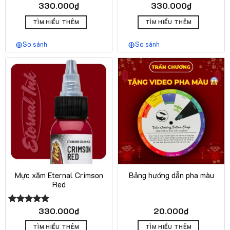
330.000
₫
330.000
₫
Được xếp
Được xếp
hạng
5.00
hạng
5.00
5 sao
5 sao
TÌM HIỂU THÊM
TÌM HIỂU THÊM
So sánh
So sánh
Mực xăm Eternal Crimson
Bảng hướng dẫn pha màu
Red
330.000
₫
20.000
₫
Được xếp
hạng
5.00
5 sao
TÌM HIỂU THÊM
TÌM HIỂU THÊM