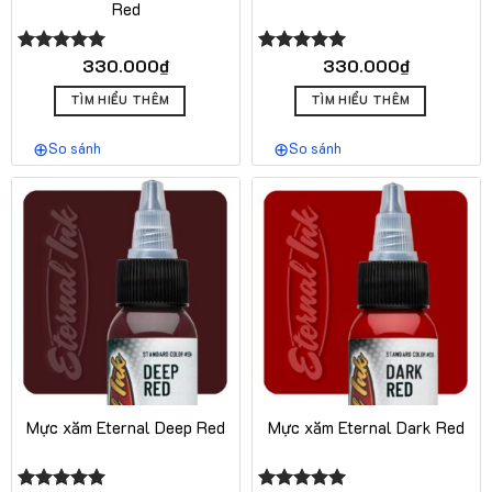
Red
330.000
₫
330.000
₫
Được xếp
Được xếp
hạng
5.00
hạng
5.00
5 sao
5 sao
TÌM HIỂU THÊM
TÌM HIỂU THÊM
So sánh
So sánh
Mực xăm Eternal Deep Red
Mực xăm Eternal Dark Red