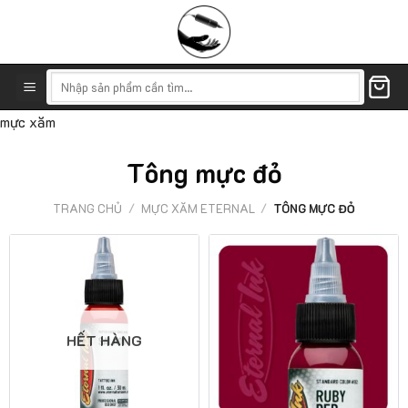
Skip
to
content
Tìm
kiếm:
mực xăm
Tông mực đỏ
TRANG CHỦ
/
MỰC XĂM ETERNAL
/
TÔNG MỰC ĐỎ
HẾT HÀNG