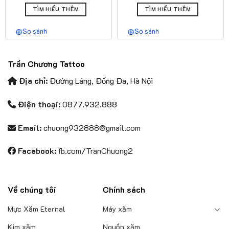
giá:
giá:
hạng
5.00
hạng
5.00
Sản
Sản
từ
từ
5 sao
5 sao
TÌM HIỂU THÊM
TÌM HIỂU THÊM
phẩm
phẩm
100.000₫
90.
này
này
đến
đến
So sánh
So sánh
có
750.000₫
có
650
nhiều
nhiều
biến
biến
Trần Chương Tattoo
thể.
thể.
Các
Các
Địa chỉ:
Đường Láng, Đống Đa, Hà Nội
tùy
tùy
chọn
chọn
Điện thoại:
0877.932.888
có
có
thể
thể
Email:
chuong932888@gmail.com
được
được
chọn
chọn
Facebook:
fb.com/TranChuong2
trên
trên
trang
trang
sản
sản
phẩm
phẩm
Về chúng tôi
Chính sách
Mực Xăm Eternal
Máy xăm
Kim xăm
Nguồn xăm