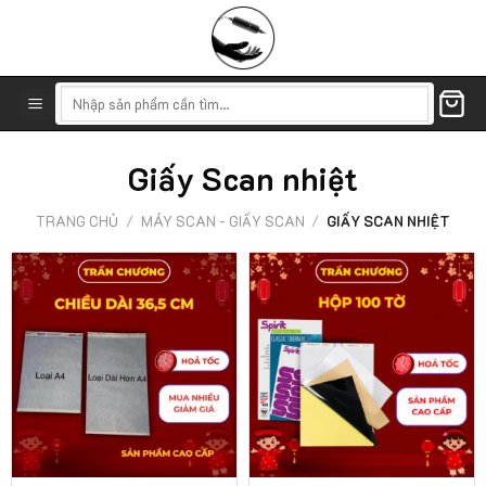
Skip
to
content
Tìm
kiếm:
Giấy Scan nhiệt
TRANG CHỦ
/
MÁY SCAN - GIẤY SCAN
/
GIẤY SCAN NHIỆT