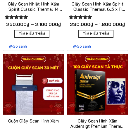
Giấy Scan Nhiệt Hình Xăm
Giấy Scan Hình Xăm Spirit
Spirit Classic Thermal 14
Classic Thermal 8.5 x 11
Inch 100 Tờ – A1141
Chính Hãng Mỹ 100 Tờ
Khoảng
Kh
–
–
250.000
₫
2.100.000
₫
230.000
₫
1.800.000
₫
Được xếp
Được xếp
giá:
giá
hạng
5.00
hạng
5.00
Sản
Sản
từ
từ
5 sao
5 sao
TÌM HIỂU THÊM
TÌM HIỂU THÊM
phẩm
phẩm
250.000₫
23
này
này
đến
đế
So sánh
So sánh
có
2.100.000₫
có
1.
nhiều
nhiều
biến
biến
thể.
thể.
Các
Các
tùy
tùy
chọn
chọn
có
có
thể
thể
được
được
chọn
chọn
trên
trên
Cuộn Giấy Scan Hình Xăm
Giấy Scan Hình Xăm
trang
trang
Audersigt Premium Thermal
sản
sản