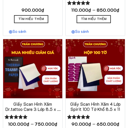
Stencil Paper 100 Tờ 4 Lớp
phẩm
phẩm
Kho
–
900.000
₫
110.000
₫
850.000
₫
Được xếp
giá:
hạng
5.00
Sản
từ
5 sao
TÌM HIỂU THÊM
TÌM HIỂU THÊM
phẩm
110
này
đến
So sánh
So sánh
có
850
nhiều
biến
thể.
Các
tùy
chọn
có
thể
được
chọn
trên
Giấy Scan Hình Xăm
Giấy Scan Hình Xăm 4 Lớp
trang
Dr.tattoo Care 3 Lớp 8.5 x 11
Spirit 100 Tờ Khổ 8.5 x 11
sản
Hộp 100 Tờ
phẩm
Khoảng
Kho
–
–
100.000
₫
750.000
₫
90.000
₫
650.000
₫
Được xếp
Được xếp