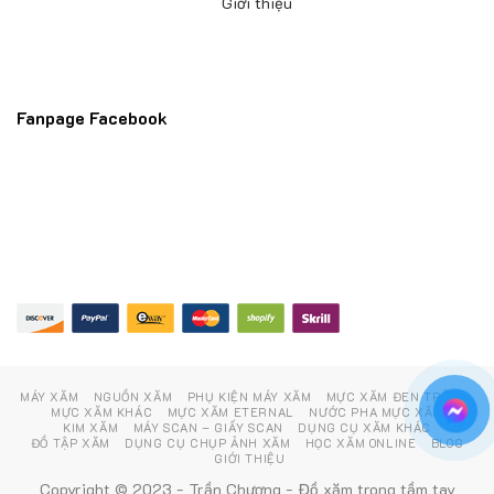
Giới thiệu
Fanpage Facebook
MÁY XĂM
NGUỒN XĂM
PHỤ KIỆN MÁY XĂM
MỰC XĂM ĐEN TRẮNG
MỰC XĂM KHÁC
MỰC XĂM ETERNAL
NƯỚC PHA MỰC XĂM
KIM XĂM
MÁY SCAN – GIẤY SCAN
DỤNG CỤ XĂM KHÁC
ĐỒ TẬP XĂM
DỤNG CỤ CHỤP ẢNH XĂM
HỌC XĂM ONLINE
BLOG
GIỚI THIỆU
Copyright © 2023 - Trần Chương - Đồ xăm trong tầm tay