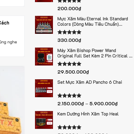
Được xếp
200.000
₫
hạng
5.00
5 sao
Mực Xăm Màu Eternal Ink Standard
Cách
Colors (Dòng Màu Tiêu Chuẩn)
1oz/30ml Chính Hãng Mỹ – Tự Chọn
Màu
Được xếp
330.000
₫
cũng nghe
hạng
5.00
5 sao
Máy Xăm Bishop Power Wand
Original Full Set Kèm 2 Pin Critical –
3 Phiên Bản Stroke 3.5mm / 4.2mm /
5.0mm
Được xếp
29.500.000
₫
hạng
5.00
5 sao
Set Mực Xăm AD Pancho 6 Chai
Khoảng
Được xếp
2.150.000
₫
–
5.900.000
₫
hạng
5.00
giá:
5 sao
Kem Dưỡng Hình Xăm Top Heal
từ
2.150.
đến