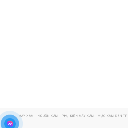
MÁY XĂM
NGUỒN XĂM
PHỤ KIỆN MÁY XĂM
MỰC XĂM ĐEN T