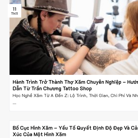
11
Th11
Hành Trình Trở Thành Thợ Xăm Chuyên Nghiệp – Hướ
Dẫn Từ Trần Chương Tattoo Shop
Học Nghề Xăm Từ A Đến Z: Lộ Trình, Thời Gian, Chi Phí Và N
...
Bố Cục Hình Xăm – Yếu Tố Quyết Định Độ Đẹp Và C
Xúc Của Một Hình Xăm