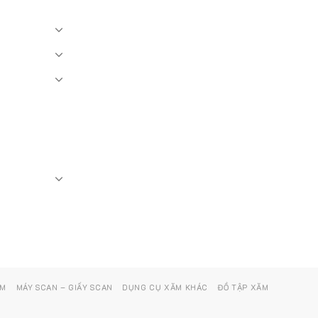
ĂM
MÁY SCAN – GIẤY SCAN
DỤNG CỤ XĂM KHÁC
ĐỒ TẬP XĂM