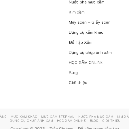
Nước pha mực xăm
Kim xăm
Máy scan – Giấy scan
Dụng cụ xăm khác
Đồ Tập Xăm
Dụng cụ chụp ảnh xăm
HỌC XĂM ONLINE
Blog
Giới thiệu
RẮNG
MỰC XĂM KHÁC
MỰC XĂM ETERNAL
NƯỚC PHA MỰC XĂM
KIM X
DỤNG CỤ CHỤP ẢNH XĂM
HỌC XĂM ONLINE
BLOG
GIỚI THIỆU
Copyright © 2023 - Trần Chương - Đồ xăm trong tầm tay