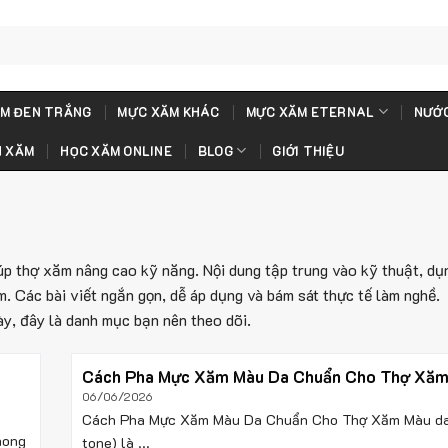
M ĐEN TRẮNG
MỰC XĂM KHÁC
MỰC XĂM ETERNAL
NƯỚC
H XĂM
HỌC XĂM ONLINE
BLOG
GIỚI THIỆU
úp thợ xăm nâng cao kỹ năng. Nội dung tập trung vào kỹ thuật, d
 Các bài viết ngắn gọn, dễ áp dụng và bám sát thực tế làm nghề.
ày, đây là danh mục bạn nên theo dõi.
Cách Pha Mực Xăm Màu Da Chuẩn Cho Thợ Xă
06/06/2026
Cách Pha Mực Xăm Màu Da Chuẩn Cho Thợ Xăm Màu da
hong
tone) là ...