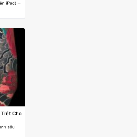
rên iPad) —
 Tiết Cho
ành sâu