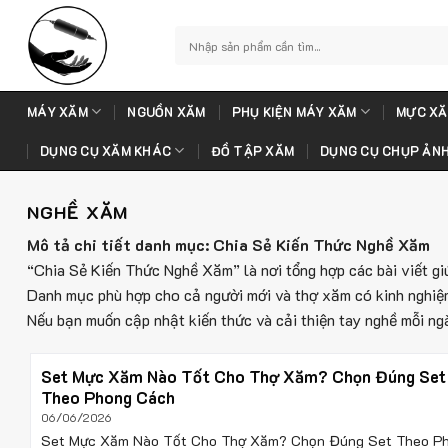
Skip
to
Tìm
kiếm:
content
MÁY XĂM
NGUỒN XĂM
PHỤ KIỆN MÁY XĂM
MỰC XĂ
DỤNG CỤ XĂM KHÁC
ĐỒ TẬP XĂM
DỤNG CỤ CHỤP ẢN
NGHỀ XĂM
Mô tả chi tiết danh mục: Chia Sẻ Kiến Thức Nghề Xăm
“Chia Sẻ Kiến Thức Nghề Xăm” là nơi tổng hợp các bài viết gi
Danh mục phù hợp cho cả người mới và thợ xăm có kinh nghiệm.
Nếu bạn muốn cập nhật kiến thức và cải thiện tay nghề mỗi ng
Set Mực Xăm Nào Tốt Cho Thợ Xăm? Chọn Đúng Set
Theo Phong Cách
06/06/2026
Set Mực Xăm Nào Tốt Cho Thợ Xăm? Chọn Đúng Set Theo P