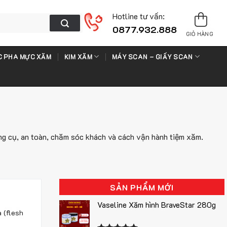
Hotline tư vấn:
0877.932.888
GIỎ HÀNG
 PHA MỰC XĂM
KIM XĂM
MÁY SCAN – GIẤY SCAN
ụng cụ, an toàn, chăm sóc khách và cách vận hành tiệm xăm.
SẢN PHẨM MỚI
m
Vaseline Xăm hình BraveStar 280g
 (flesh