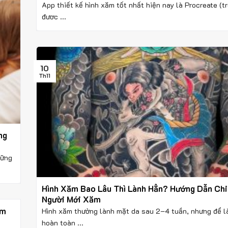
App thiết kế hình xăm tốt nhất hiện nay là Procreate (t
được ...
10
Th11
ng
hững
Hình Xăm Bao Lâu Thì Lành Hẳn? Hướng Dẫn Chi
Người Mới Xăm
ảm
Hình xăm thường lành mặt da sau 2–4 tuần, nhưng để l
hoàn toàn ...