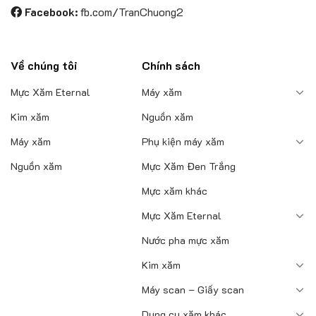
Facebook:
fb.com/TranChuong2
phẩm
Về chúng tôi
Chính sách
Mực Xăm Eternal
Máy xăm
Kim xăm
Nguồn xăm
Máy xăm
Phụ kiện máy xăm
Nguồn xăm
Mực Xăm Đen Trắng
Mực xăm khác
Mực Xăm Eternal
Nước pha mực xăm
Kim xăm
Máy scan – Giấy scan
Dụng cụ xăm khác