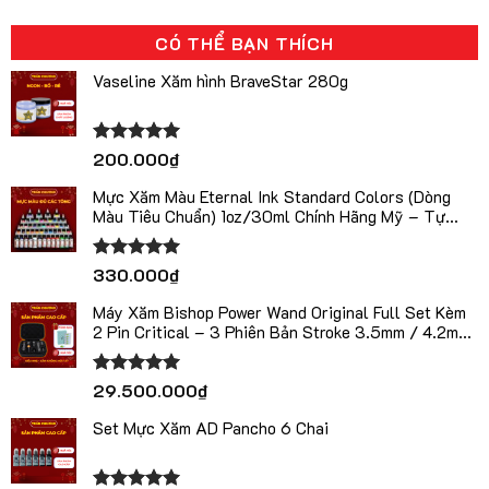
CÓ THỂ BẠN THÍCH
Vaseline Xăm hình BraveStar 280g
Được xếp
200.000
₫
hạng
5.00
5 sao
Mực Xăm Màu Eternal Ink Standard Colors (Dòng
Màu Tiêu Chuẩn) 1oz/30ml Chính Hãng Mỹ – Tự
Chọn Màu
Được xếp
330.000
₫
hạng
5.00
5 sao
Máy Xăm Bishop Power Wand Original Full Set Kèm
2 Pin Critical – 3 Phiên Bản Stroke 3.5mm / 4.2mm
/ 5.0mm
Được xếp
29.500.000
₫
hạng
5.00
5 sao
Set Mực Xăm AD Pancho 6 Chai