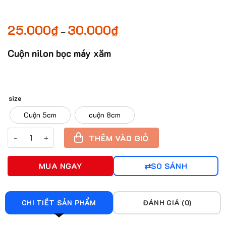
25.000
₫
30.000
₫
Khoảng
–
giá:
từ
25.000₫
Cuộn nilon bọc máy xăm
đến
30.000₫
size
Cuộn 5cm
cuộn 8cm
Cuộn nilon bọc máy xăm số lượng
THÊM VÀO GIỎ
MUA NGAY
SO SÁNH
CHI TIẾT SẢN PHẨM
ĐÁNH GIÁ (0)