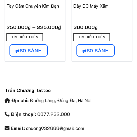
Tay Cầm Chuyển Kim Đạn
Dây DC Máy Xăm
Khoảng
–
250.000
₫
325.000
₫
300.000
₫
giá:
Sản
từ
TÌM HIỂU THÊM
TÌM HIỂU THÊM
phẩm
250.000₫
này
đến
SO SÁNH
SO SÁNH
có
325.000₫
nhiều
biến
thể.
Các
tùy
Trần Chương Tattoo
chọn
có
Địa chỉ:
Đường Láng, Đống Đa, Hà Nội
thể
được
Điện thoại:
0877.932.888
chọn
trên
Email:
chuong932888@gmail.com
trang
sản