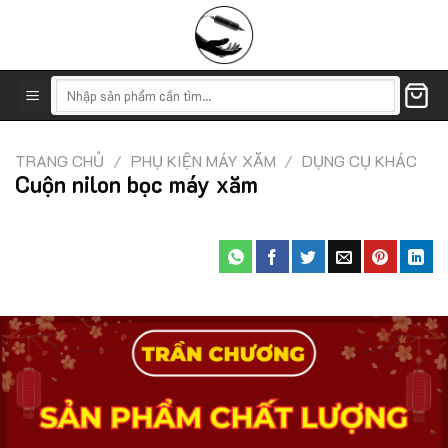
Skip
to
content
Tìm
kiếm:
TRANG CHỦ
/
PHỤ KIỆN MÁY XĂM
/
DỤNG CỤ KHÁC
Cuộn nilon bọc máy xăm