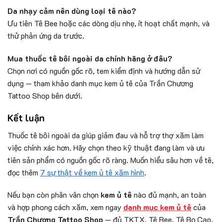
Da nhạy cảm nên dùng loại tê nào?
Ưu tiên Tê Bee hoặc các dòng dịu nhẹ, ít hoạt chất mạnh, và
thử phản ứng da trước.
Mua thuốc tê bôi ngoài da chính hãng ở đâu?
Chọn nơi có nguồn gốc rõ, tem kiểm định và hướng dẫn sử
dụng — tham khảo danh mục kem ủ tê của Trần Chương
Tattoo Shop bên dưới.
Kết luận
Thuốc tê bôi ngoài da giúp giảm đau và hỗ trợ thợ xăm làm
việc chính xác hơn. Hãy chọn theo kỹ thuật đang làm và ưu
tiên sản phẩm có nguồn gốc rõ ràng. Muốn hiểu sâu hơn về tê,
đọc thêm
7 sự thật về kem ủ tê xăm hình
.
Nếu bạn còn phân vân chọn
kem ủ tê
nào đủ mạnh, an toàn
và hợp phong cách xăm, xem ngay
danh mục kem ủ tê
của
Trần Chương Tattoo Shop
— đủ TKTX, Tê Bee, Tê Bọ Cạp,