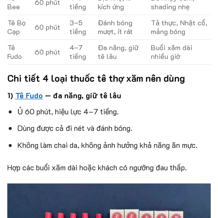
60 phút
Bee
tiếng
kích ứng
shading nhẹ
Tê Bọ
3–5
Đánh bóng
Tả thực, Nhật cổ,
60 phút
Cạp
tiếng
mượt, ít rát
mảng bóng
Tê
4–7
Đa năng, giữ
Buổi xăm dài
60 phút
Fudo
tiếng
tê lâu
nhiều giờ
Chi tiết 4 loại thuốc tê thợ xăm nên dùng
1)
Tê Fudo
— đa năng, giữ tê lâu
Ủ 60 phút, hiệu lực 4–7 tiếng.
Dùng được cả đi nét và đánh bóng.
Không làm chai da, không ảnh hưởng khả năng ăn mực.
Hợp các buổi xăm dài hoặc khách có ngưỡng đau thấp.