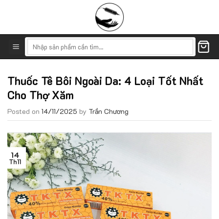
Skip
to
content
Tìm
kiếm:
Thuốc Tê Bôi Ngoài Da: 4 Loại Tốt Nhất
Cho Thợ Xăm
Posted on
14/11/2025
by
Trần Chương
14
Th11