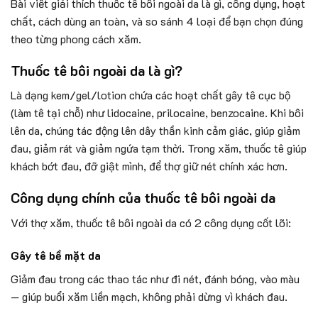
Bài viết giải thích thuốc tê bôi ngoài da là gì, công dụng, hoạt
chất, cách dùng an toàn, và so sánh 4 loại để bạn chọn đúng
theo từng phong cách xăm.
Thuốc tê bôi ngoài da là gì?
Là dạng kem/gel/lotion chứa các hoạt chất gây tê cục bộ
(làm tê tại chỗ) như lidocaine, prilocaine, benzocaine. Khi bôi
lên da, chúng tác động lên dây thần kinh cảm giác, giúp giảm
đau, giảm rát và giảm ngứa tạm thời. Trong xăm, thuốc tê giúp
khách bớt đau, đỡ giật mình, để thợ giữ nét chính xác hơn.
Công dụng chính của thuốc tê bôi ngoài da
Với thợ xăm, thuốc tê bôi ngoài da có 2 công dụng cốt lõi:
Gây tê bề mặt da
Giảm đau trong các thao tác như đi nét, đánh bóng, vào màu
— giúp buổi xăm liền mạch, không phải dừng vì khách đau.