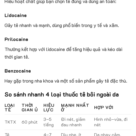
Hiểu hoạt chất giúp bạn chọn tê đúng và dùng an toàn:
Lidocaine
Gây tê nhanh và mạnh, dùng phổ biến trong y tế và xăm.
Prilocaine
Thường kết hợp với lidocaine để tăng hiệu quả và kéo dài
thời gian tê.
Benzocaine
Hay gặp trong nha khoa và một số sản phẩm gây tê đặc thù.
So sánh nhanh 4 loại thuốc tê bôi ngoài da
LOẠI
THỜI
HIỆU
MẠNH NHẤT
HỢP VỚI
TÊ
GIAN Ủ
LỰC
Ở
3–5
Đi nét, giảm
Hình nhỏ–vừa, đi
TKTX
60 phút
tiếng
đau nhanh
nét
Tê
4–7
Dịu nhẹ, ít
Da nhạy cảm,