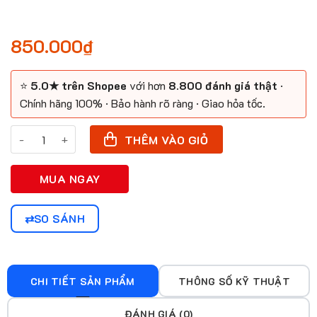
850.000
₫
⭐
5.0★ trên Shopee
với hơn
8.800 đánh giá thật
·
Chính hãng 100% · Bảo hành rõ ràng · Giao hỏa tốc.
Nguồn máy xăm T700 số lượng
THÊM VÀO GIỎ
MUA NGAY
SO SÁNH
CHI TIẾT SẢN PHẨM
THÔNG SỐ KỸ THUẬT
ĐÁNH GIÁ (0)