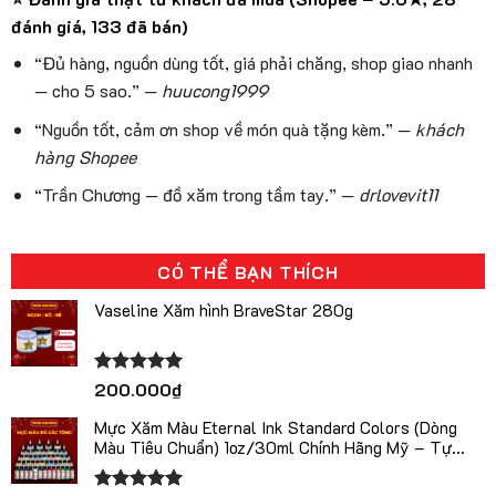
đánh giá, 133 đã bán)
“Đủ hàng, nguồn dùng tốt, giá phải chăng, shop giao nhanh
— cho 5 sao.” —
huucong1999
“Nguồn tốt, cảm ơn shop về món quà tặng kèm.” —
khách
hàng Shopee
“Trần Chương — đồ xăm trong tầm tay.” —
drlovevit11
CÓ THỂ BẠN THÍCH
Vaseline Xăm hình BraveStar 280g
Được xếp
200.000
₫
hạng
5.00
5 sao
Mực Xăm Màu Eternal Ink Standard Colors (Dòng
Màu Tiêu Chuẩn) 1oz/30ml Chính Hãng Mỹ – Tự
Chọn Màu