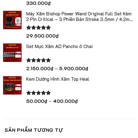
Được xếp
330.000
₫
hạng
5.00
5 sao
Máy Xăm Bishop Power Wand Original Full Set Kèm
2 Pin Critical – 3 Phiên Bản Stroke 3.5mm / 4.2mm
/ 5.0mm
Được xếp
29.500.000
₫
hạng
5.00
5 sao
Set Mực Xăm AD Pancho 6 Chai
Khoảng
Được xếp
2.150.000
₫
–
5.900.000
₫
hạng
5.00
giá:
5 sao
Kem Dưỡng Hình Xăm Top Heal
từ
2.150.000₫
đến
5.900.000₫
Khoảng
Được xếp
50.000
₫
–
400.000
₫
hạng
5.00
giá:
5 sao
từ
50.000₫
đến
SẢN PHẨM TƯƠNG TỰ
400.000₫