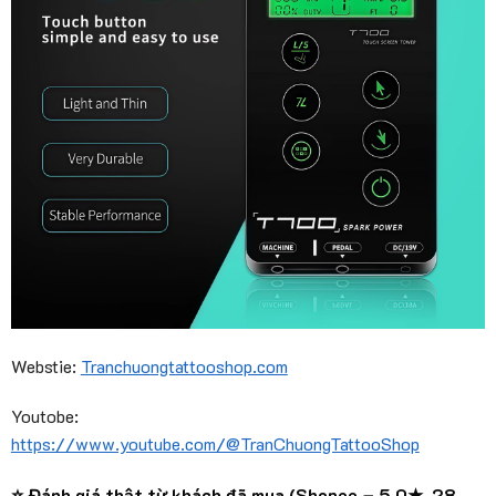
Webstie:
Tranchuongtattooshop.com
Youtobe:
https://www.youtube.com/@TranChuongTattooShop
⭐ Đánh giá thật từ khách đã mua (Shopee – 5.0★, 28