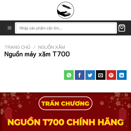
Skip
to
content
Tìm
kiếm:
TRANG CHỦ
/
NGUỒN XĂM
Nguồn máy xăm T700