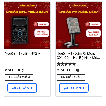
Nguồn máy xăm HP2 +
Nguồn Máy Xăm Critical
CX1-G2 – Hai Bộ Nhớ Điện
Áp
650.000
₫
5.500.000
₫
Được xếp
hạng
5.00
5 sao
TÌM HIỂU THÊM
TÌM HIỂU THÊM
SO SÁNH
SO SÁNH