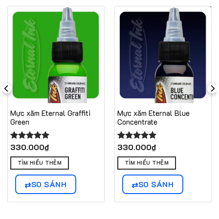
Mực xăm Eternal Graffiti
Mực xăm Eternal Blue
Green
Concentrate
330.000
₫
330.000
₫
Được xếp
Được xếp
hạng
5.00
hạng
5.00
5 sao
5 sao
TÌM HIỂU THÊM
TÌM HIỂU THÊM
SO SÁNH
SO SÁNH