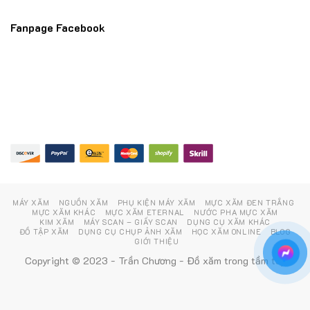
Fanpage Facebook
MÁY XĂM
NGUỒN XĂM
PHỤ KIỆN MÁY XĂM
MỰC XĂM ĐEN TRẮNG
MỰC XĂM KHÁC
MỰC XĂM ETERNAL
NƯỚC PHA MỰC XĂM
KIM XĂM
MÁY SCAN – GIẤY SCAN
DỤNG CỤ XĂM KHÁC
ĐỒ TẬP XĂM
DỤNG CỤ CHỤP ẢNH XĂM
HỌC XĂM ONLINE
BLOG
GIỚI THIỆU
Copyright © 2023 - Trần Chương - Đồ xăm trong tầm tay