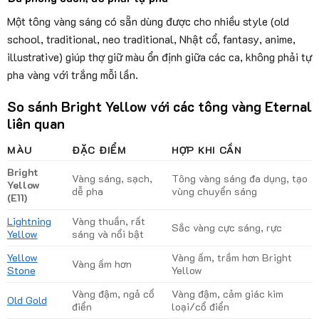
Một tông vàng sáng có sẵn dùng được cho nhiều style (old
school, traditional, neo traditional, Nhật cổ, fantasy, anime,
illustrative) giúp thợ giữ màu ổn định giữa các ca, không phải tự
pha vàng với trắng mỗi lần.
So sánh Bright Yellow với các tông vàng Eternal
liên quan
MÀU
ĐẶC ĐIỂM
HỢP KHI CẦN
Bright
Vàng sáng, sạch,
Tông vàng sáng đa dụng, tạo
Yellow
dễ pha
vùng chuyển sáng
(E11)
Lightning
Vàng thuần, rất
Sắc vàng cực sáng, rực
Yellow
sáng và nổi bật
Yellow
Vàng ấm, trầm hơn Bright
Vàng ấm hơn
Stone
Yellow
Vàng đậm, ngả cổ
Vàng đậm, cảm giác kim
Old Gold
điển
loại/cổ điển