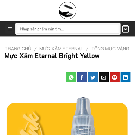
Skip
to
content
Tìm
kiếm:
TRANG CHỦ
/
MỰC XĂM ETERNAL
/
TÔNG MỰC VÀNG
Mực Xăm Eternal Bright Yellow