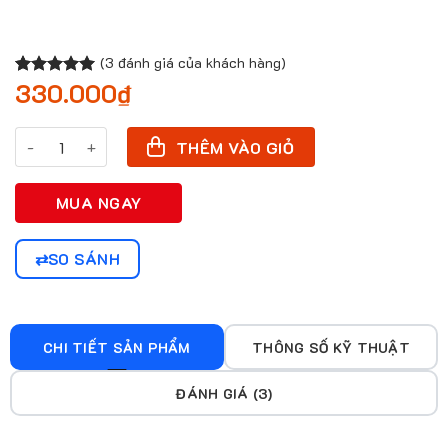
(
3
đánh giá của khách hàng)
330.000
₫
5.00
2
trên 5
dựa trên
đánh giá
Mực Xăm Eternal Bright Yellow số lượng
THÊM VÀO GIỎ
MUA NGAY
SO SÁNH
CHI TIẾT SẢN PHẨM
THÔNG SỐ KỸ THUẬT
ĐÁNH GIÁ (3)