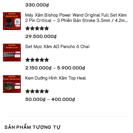
Được xếp
330.000
₫
hạng
5.00
5 sao
Máy Xăm Bishop Power Wand Original Full Set Kèm
2 Pin Critical – 3 Phiên Bản Stroke 3.5mm / 4.2mm
/ 5.0mm
Được xếp
29.500.000
₫
hạng
5.00
5 sao
Set Mực Xăm AD Pancho 6 Chai
Khoảng
Được xếp
2.150.000
₫
–
5.900.000
₫
hạng
5.00
giá:
5 sao
Kem Dưỡng Hình Xăm Top Heal
từ
2.150.000₫
đến
5.900.000₫
Khoảng
Được xếp
50.000
₫
–
400.000
₫
hạng
5.00
giá:
5 sao
từ
50.000₫
đến
SẢN PHẨM TƯƠNG TỰ
400.000₫