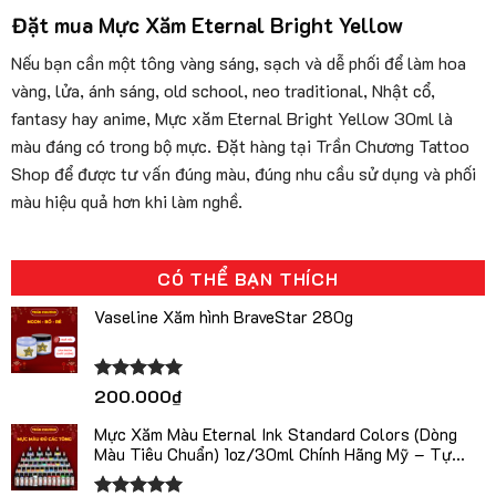
Đặt mua Mực Xăm Eternal Bright Yellow
Nếu bạn cần một tông vàng sáng, sạch và dễ phối để làm hoa
vàng, lửa, ánh sáng, old school, neo traditional, Nhật cổ,
fantasy hay anime, Mực xăm Eternal Bright Yellow 30ml là
màu đáng có trong bộ mực. Đặt hàng tại Trần Chương Tattoo
Shop để được tư vấn đúng màu, đúng nhu cầu sử dụng và phối
màu hiệu quả hơn khi làm nghề.
CÓ THỂ BẠN THÍCH
Vaseline Xăm hình BraveStar 280g
Được xếp
200.000
₫
hạng
5.00
5 sao
Mực Xăm Màu Eternal Ink Standard Colors (Dòng
Màu Tiêu Chuẩn) 1oz/30ml Chính Hãng Mỹ – Tự
Chọn Màu