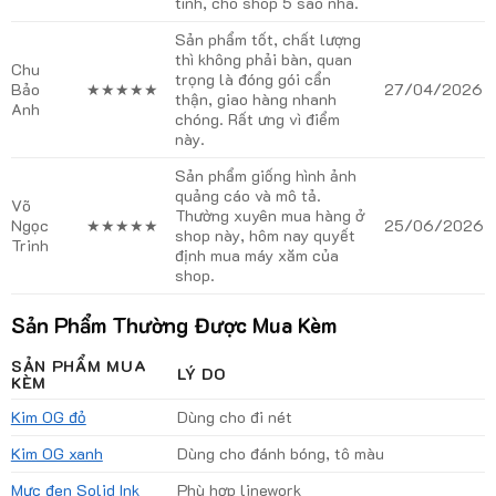
tình, cho shop 5 sao nha.
Sản phẩm tốt, chất lượng
thì không phải bàn, quan
Chu
trọng là đóng gói cẩn
Bảo
★★★★★
27/04/2026
thận, giao hàng nhanh
Anh
chóng. Rất ưng vì điểm
này.
Sản phẩm giống hình ảnh
quảng cáo và mô tả.
Võ
Thường xuyên mua hàng ở
Ngọc
★★★★★
25/06/2026
shop này, hôm nay quyết
Trinh
định mua máy xăm của
shop.
Sản Phẩm Thường Được Mua Kèm
SẢN PHẨM MUA
LÝ DO
KÈM
Kim OG đỏ
Dùng cho đi nét
Kim OG xanh
Dùng cho đánh bóng, tô màu
Mực đen Solid Ink
Phù hợp linework