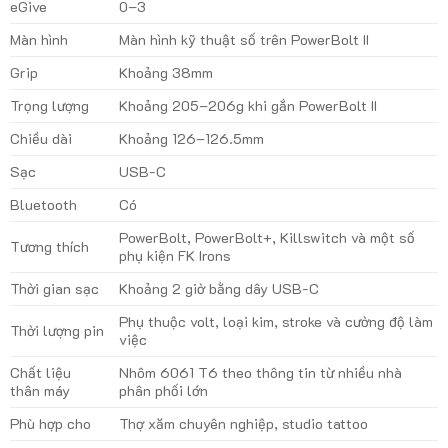
eGive
0–3
Màn hình
Màn hình kỹ thuật số trên PowerBolt II
Grip
Khoảng 38mm
Trọng lượng
Khoảng 205–206g khi gắn PowerBolt II
Chiều dài
Khoảng 126–126.5mm
Sạc
USB-C
Bluetooth
Có
PowerBolt, PowerBolt+, Killswitch và một số
Tương thích
phụ kiện FK Irons
Thời gian sạc
Khoảng 2 giờ bằng dây USB-C
Phụ thuộc volt, loại kim, stroke và cường độ làm
Thời lượng pin
việc
Chất liệu
Nhôm 6061 T6 theo thông tin từ nhiều nhà
thân máy
phân phối lớn
Phù hợp cho
Thợ xăm chuyên nghiệp, studio tattoo