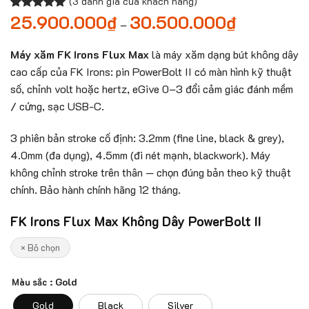
(
3
đánh giá của khách hàng)
25.900.000
₫
30.500.000
₫
Khoảng
5.00
3
trên 5
–
giá:
dựa trên
từ
đánh giá
25.900.000₫
Máy xăm FK Irons Flux Max
là máy xăm dạng bút không dây
đến
cao cấp của FK Irons: pin PowerBolt II có màn hình kỹ thuật
30.500.000₫
số, chỉnh volt hoặc hertz, eGive 0–3 đổi cảm giác đánh mềm
/ cứng, sạc USB-C.
3 phiên bản stroke cố định: 3.2mm (fine line, black & grey),
4.0mm (đa dụng), 4.5mm (đi nét mạnh, blackwork). Máy
không chỉnh stroke trên thân — chọn đúng bản theo kỹ thuật
chính. Bảo hành chính hãng 12 tháng.
FK Irons Flux Max Không Dây PowerBolt II
× Bỏ chọn
: Gold
Màu sắc
Gold
Black
Silver