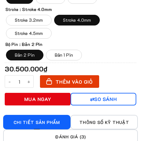
: Stroke 4.0mm
Stroke
Stroke 3.2mm
Stroke 4.0mm
Stroke 4.5mm
: Bản 2 Pin
Bộ Pin
Bản 2 Pin
Bản 1 Pin
30.500.000
₫
Máy Xăm FK Irons Flux Max Không Dây PowerBolt II Cho Thợ X
THÊM VÀO GIỎ
MUA NGAY
SO SÁNH
CHI TIẾT SẢN PHẨM
THÔNG SỐ KỸ THUẬT
ĐÁNH GIÁ (3)