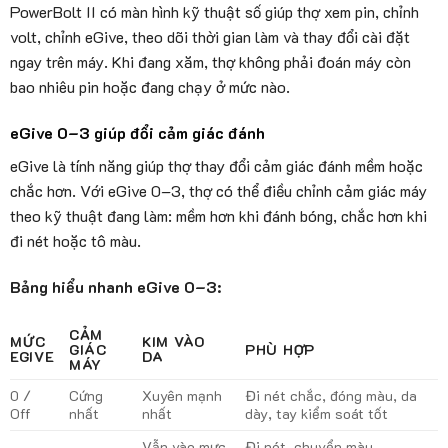
PowerBolt II có màn hình kỹ thuật số giúp thợ xem pin, chỉnh
volt, chỉnh eGive, theo dõi thời gian làm và thay đổi cài đặt
ngay trên máy. Khi đang xăm, thợ không phải đoán máy còn
bao nhiêu pin hoặc đang chạy ở mức nào.
eGive 0–3 giúp đổi cảm giác đánh
eGive là tính năng giúp thợ thay đổi cảm giác đánh mềm hoặc
chắc hơn. Với eGive 0–3, thợ có thể điều chỉnh cảm giác máy
theo kỹ thuật đang làm: mềm hơn khi đánh bóng, chắc hơn khi
đi nét hoặc tô màu.
Bảng hiểu nhanh eGive 0–3:
CẢM
MỨC
KIM VÀO
GIÁC
PHÙ HỢP
EGIVE
DA
MÁY
0 /
Cứng
Xuyên mạnh
Đi nét chắc, đóng màu, da
Off
nhất
nhất
dày, tay kiểm soát tốt
Vẫn vào mực
Đi nét, chuyển màu,