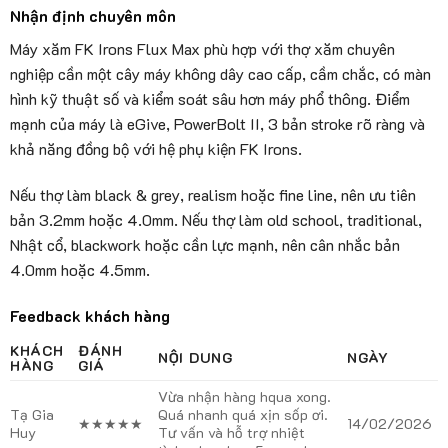
Nhận định chuyên môn
Máy xăm FK Irons Flux Max phù hợp với thợ xăm chuyên
nghiệp cần một cây máy không dây cao cấp, cầm chắc, có màn
hình kỹ thuật số và kiểm soát sâu hơn máy phổ thông. Điểm
mạnh của máy là eGive, PowerBolt II, 3 bản stroke rõ ràng và
khả năng đồng bộ với hệ phụ kiện FK Irons.
Nếu thợ làm black & grey, realism hoặc fine line, nên ưu tiên
bản 3.2mm hoặc 4.0mm. Nếu thợ làm old school, traditional,
Nhật cổ, blackwork hoặc cần lực mạnh, nên cân nhắc bản
4.0mm hoặc 4.5mm.
Feedback khách hàng
KHÁCH
ĐÁNH
NỘI DUNG
NGÀY
HÀNG
GIÁ
Vừa nhận hàng hqua xong.
Tạ Gia
Quá nhanh quá xịn sốp ơi.
★★★★★
14/02/2026
Huy
Tư vấn và hỗ trợ nhiệt