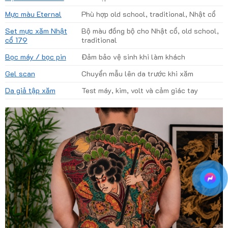
Mực màu Eternal
Phù hợp old school, traditional, Nhật cổ
Set mực xăm Nhật
Bộ màu đồng bộ cho Nhật cổ, old school,
cổ 179
traditional
Bọc máy / bọc pin
Đảm bảo vệ sinh khi làm khách
Gel scan
Chuyển mẫu lên da trước khi xăm
Da giả tập xăm
Test máy, kim, volt và cảm giác tay