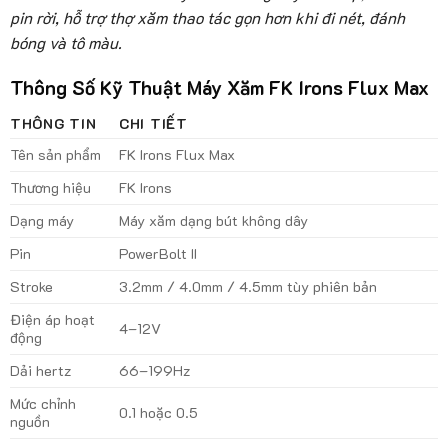
pin rời, hỗ trợ thợ xăm thao tác gọn hơn khi đi nét, đánh
bóng và tô màu.
Thông Số Kỹ Thuật Máy Xăm FK Irons Flux Max
THÔNG TIN
CHI TIẾT
Tên sản phẩm
FK Irons Flux Max
Thương hiệu
FK Irons
Dạng máy
Máy xăm dạng bút không dây
Pin
PowerBolt II
Stroke
3.2mm / 4.0mm / 4.5mm tùy phiên bản
Điện áp hoạt
4–12V
động
Dải hertz
66–199Hz
Mức chỉnh
0.1 hoặc 0.5
nguồn