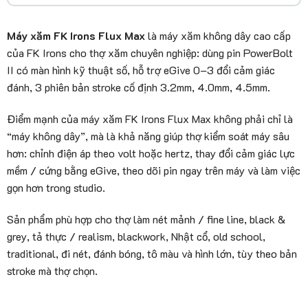
Máy xăm FK Irons Flux Max
là máy xăm không dây cao cấp
của FK Irons cho thợ xăm chuyên nghiệp: dùng pin PowerBolt
II có màn hình kỹ thuật số, hỗ trợ eGive 0–3 đổi cảm giác
đánh, 3 phiên bản stroke cố định 3.2mm, 4.0mm, 4.5mm.
Điểm mạnh của máy xăm FK Irons Flux Max không phải chỉ là
“máy không dây”, mà là khả năng giúp thợ kiểm soát máy sâu
hơn: chỉnh điện áp theo volt hoặc hertz, thay đổi cảm giác lực
mềm / cứng bằng eGive, theo dõi pin ngay trên máy và làm việc
gọn hơn trong studio.
Sản phẩm phù hợp cho thợ làm nét mảnh / fine line, black &
grey, tả thực / realism, blackwork, Nhật cổ, old school,
traditional, đi nét, đánh bóng, tô màu và hình lớn, tùy theo bản
stroke mà thợ chọn.