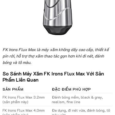
FK Irons Flux Max là máy xăm không dây cao cấp, thiết kế
pin rời, hỗ trợ thợ xăm thao tác gọn hơn khi đi nét, đánh
bóng và tô màu.
So Sánh Máy Xăm FK Irons Flux Max Với Sản
Phẩm Liên Quan
SẢN PHẨM
ĐẶC ĐIỂM PHÙ HỢP
FK Irons Flux Max 3.2mm
Đánh bóng mềm, black & grey,
(sản phẩm này)
realism, fine line
FK Irons Flux Max 4.0mm
Đa dụng, đi nét vừa, đánh bóng, tô
(sản phẩm này)
màu vừa