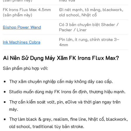
FK Irons Flux Max 4.5mm
Đi nét mạnh, tô mảng, blackwork,
(sản phẩm này)
old school, Nhật cổ
Có 3 bản chuyên biệt Shader /
Bishop Power Wand
Packer / Liner
Pin lớn, ít rung, chỉnh stroke 3–
Ink Machines Cobra
4mm
Ai Nên Sử Dụng Máy Xăm FK Irons Flux Max?
Sản phẩm phù hợp với:
Thợ xăm chuyên nghiệp cần máy không dây cao cấp.
Studio muốn dùng máy FK Irons ổn định, thương hiệu mạnh.
Thợ cần kiểm soát volt, pin, eGive và thời gian ngay trên
máy.
Thợ làm black & grey, realism, fine line, Nhật cổ, blackwork,
old school, traditional tùy bản stroke.