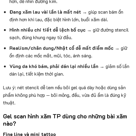
hơn, dễ nhìn đường kim.
Đang xăm lau vài lần là mất nét
→ giúp scan bám ổn
định hơn khi lau, đặc biệt hình lớn, buổi xăm dài.
Hình nhiều chi tiết dễ lệch bố cục
→ giữ đường stencil
sạch, đúng khung ngay từ đầu.
Realism/chân dung/Nhật cổ dễ mất điểm mốc
→ giữ
ổn định các mốc mắt, mũi, tóc, ánh sáng.
Vùng da khó bám, phải dán lại nhiều lần
→ giảm số lần
dán lại, tiết kiệm thời gian.
Lưu ý: nét stencil dễ lem nếu bôi gel quá dày hoặc dùng sản
phẩm không phù hợp — bôi mỏng, đều, vừa đủ ẩm là đúng kỹ
thuật.
Gel scan hình xăm TP dùng cho những bài xăm
nào?
Fine line và mini tattoo