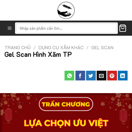
Skip
to
content
Tìm
kiếm:
TRANG CHỦ
/
DỤNG CỤ XĂM KHÁC
/
GEL SCAN
Gel Scan Hình Xăm TP