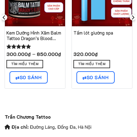
Kem Dưỡng Hình Xăm Balm
Tấm lót giường spa
Tattoo Dragon’s Blood
Butter
Khoảng
–
300.000
₫
850.000
₫
320.000
₫
Được xếp
giá:
hạng
5.00
Sản
Sản
từ
5 sao
TÌM HIỂU THÊM
TÌM HIỂU THÊM
phẩm
phẩm
300.000₫
này
này
đến
SO SÁNH
SO SÁNH
có
850.000₫
có
nhiều
nhiều
biến
biến
thể.
thể.
Các
Các
tùy
tùy
Trần Chương Tattoo
chọn
chọn
có
có
Địa chỉ:
Đường Láng, Đống Đa, Hà Nội
thể
thể
được
được