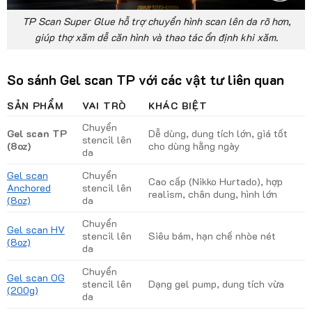
TP Scan Super Glue hỗ trợ chuyển hình scan lên da rõ hơn,
giúp thợ xăm dễ căn hình và thao tác ổn định khi xăm.
So sánh Gel scan TP với các vật tư liên quan
SẢN PHẨM
VAI TRÒ
KHÁC BIỆT
Chuyển
Gel scan TP
Dễ dùng, dung tích lớn, giá tốt
stencil lên
(8oz)
cho dùng hằng ngày
da
Gel scan
Chuyển
Cao cấp (Nikko Hurtado), hợp
Anchored
stencil lên
realism, chân dung, hình lớn
(8oz)
da
Chuyển
Gel scan HV
stencil lên
Siêu bám, hạn chế nhòe nét
(8oz)
da
Chuyển
Gel scan OG
stencil lên
Dạng gel pump, dung tích vừa
(200g)
da