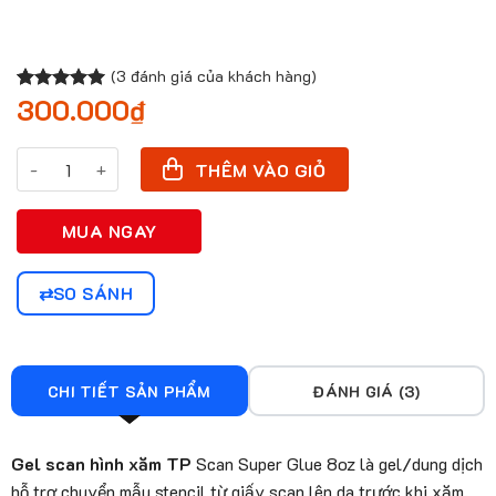
(
3
đánh giá của khách hàng)
300.000
₫
5.00
2
trên 5
dựa trên
đánh giá
Gel Scan Hình Xăm TP số lượng
THÊM VÀO GIỎ
MUA NGAY
SO SÁNH
CHI TIẾT SẢN PHẨM
ĐÁNH GIÁ (3)
Gel scan hình xăm TP
Scan Super Glue 8oz là gel/dung dịch
hỗ trợ chuyển mẫu stencil từ giấy scan lên da trước khi xăm.