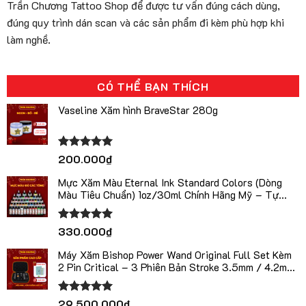
Trần Chương Tattoo Shop để được tư vấn đúng cách dùng,
đúng quy trình dán scan và các sản phẩm đi kèm phù hợp khi
làm nghề.
CÓ THỂ BẠN THÍCH
Vaseline Xăm hình BraveStar 280g
Được xếp
200.000
₫
hạng
5.00
5 sao
Mực Xăm Màu Eternal Ink Standard Colors (Dòng
Màu Tiêu Chuẩn) 1oz/30ml Chính Hãng Mỹ – Tự
Chọn Màu
Được xếp
330.000
₫
hạng
5.00
5 sao
Máy Xăm Bishop Power Wand Original Full Set Kèm
2 Pin Critical – 3 Phiên Bản Stroke 3.5mm / 4.2mm
/ 5.0mm
Được xếp
29.500.000
₫