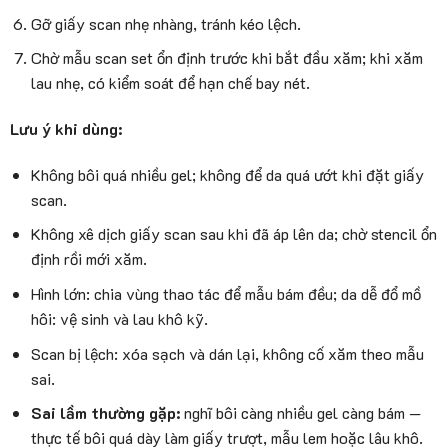
Gỡ giấy scan nhẹ nhàng, tránh kéo lệch.
Chờ mẫu scan set ổn định trước khi bắt đầu xăm; khi xăm
lau nhẹ, có kiểm soát để hạn chế bay nét.
Lưu ý khi dùng:
Không bôi quá nhiều gel; không để da quá ướt khi đặt giấy
scan.
Không xê dịch giấy scan sau khi đã áp lên da; chờ stencil ổn
định rồi mới xăm.
Hình lớn: chia vùng thao tác để mẫu bám đều; da dễ đổ mồ
hôi: vệ sinh và lau khô kỹ.
Scan bị lệch: xóa sạch và dán lại, không cố xăm theo mẫu
sai.
Sai lầm thường gặp:
nghĩ bôi càng nhiều gel càng bám —
thực tế bôi quá dày làm giấy trượt, mẫu lem hoặc lâu khô.