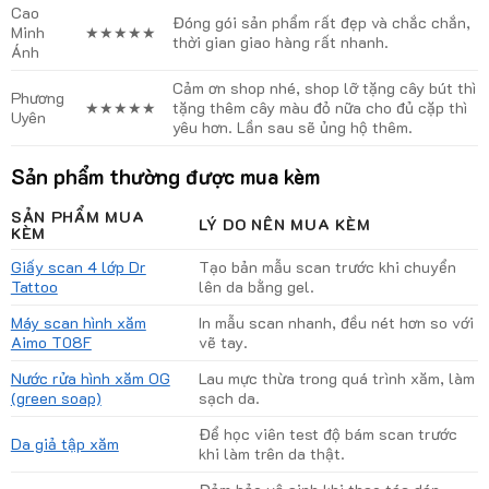
Cao
Đóng gói sản phẩm rất đẹp và chắc chắn,
Minh
★★★★★
thời gian giao hàng rất nhanh.
Ánh
Cảm ơn shop nhé, shop lỡ tặng cây bút thì
Phương
★★★★★
tặng thêm cây màu đỏ nữa cho đủ cặp thì
Uyên
yêu hơn. Lần sau sẽ ủng hộ thêm.
Sản phẩm thường được mua kèm
SẢN PHẨM MUA
LÝ DO NÊN MUA KÈM
KÈM
Giấy scan 4 lớp Dr
Tạo bản mẫu scan trước khi chuyển
Tattoo
lên da bằng gel.
Máy scan hình xăm
In mẫu scan nhanh, đều nét hơn so với
Aimo T08F
vẽ tay.
Nước rửa hình xăm OG
Lau mực thừa trong quá trình xăm, làm
(green soap)
sạch da.
Để học viên test độ bám scan trước
Da giả tập xăm
khi làm trên da thật.