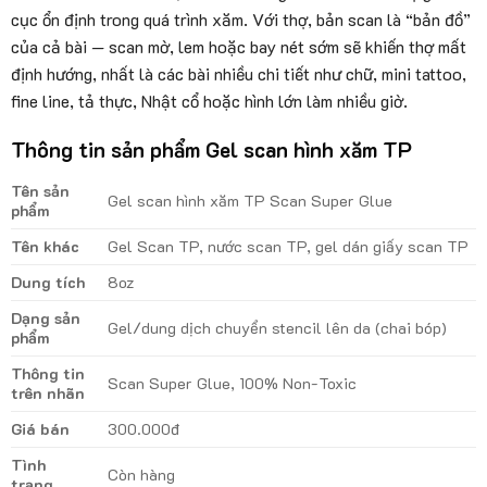
cục ổn định trong quá trình xăm. Với thợ, bản scan là “bản đồ”
của cả bài — scan mờ, lem hoặc bay nét sớm sẽ khiến thợ mất
định hướng, nhất là các bài nhiều chi tiết như chữ, mini tattoo,
fine line, tả thực, Nhật cổ hoặc hình lớn làm nhiều giờ.
Thông tin sản phẩm Gel scan hình xăm TP
Tên sản
Gel scan hình xăm TP Scan Super Glue
phẩm
Tên khác
Gel Scan TP, nước scan TP, gel dán giấy scan TP
Dung tích
8oz
Dạng sản
Gel/dung dịch chuyển stencil lên da (chai bóp)
phẩm
Thông tin
Scan Super Glue, 100% Non-Toxic
trên nhãn
Giá bán
300.000đ
Tình
Còn hàng
trạng