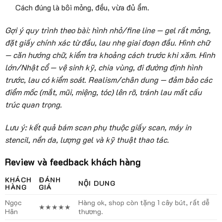
Cách đúng là bôi mỏng, đều, vừa đủ ẩm.
Gợi ý quy trình theo bài: hình nhỏ/fine line — gel rất mỏng,
đặt giấy chính xác từ đầu, lau nhẹ giai đoạn đầu. Hình chữ
— căn hướng chữ, kiểm tra khoảng cách trước khi xăm. Hình
lớn/Nhật cổ — vệ sinh kỹ, chia vùng, đi đường định hình
trước, lau có kiểm soát. Realism/chân dung — đảm bảo các
điểm mốc (mắt, mũi, miệng, tóc) lên rõ, tránh lau mất cấu
trúc quan trọng.
Lưu ý: kết quả bám scan phụ thuộc giấy scan, máy in
stencil, nền da, lượng gel và kỹ thuật thao tác.
Review và feedback khách hàng
KHÁCH
ĐÁNH
NỘI DUNG
HÀNG
GIÁ
Ngọc
Hàng ok, shop còn tặng 1 cây bút, rất dễ
★★★★★
Hân
thương.