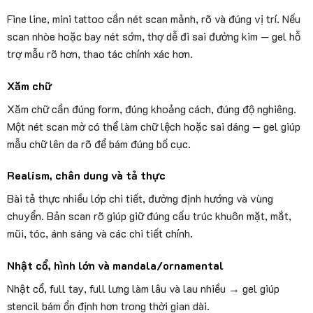
Fine line, mini tattoo cần nét scan mảnh, rõ và đúng vị trí. Nếu
scan nhòe hoặc bay nét sớm, thợ dễ đi sai đường kim — gel hỗ
trợ mẫu rõ hơn, thao tác chính xác hơn.
Xăm chữ
Xăm chữ cần đúng form, đúng khoảng cách, đúng độ nghiêng.
Một nét scan mờ có thể làm chữ lệch hoặc sai dáng — gel giúp
mẫu chữ lên da rõ để bám đúng bố cục.
Realism, chân dung và tả thực
Bài tả thực nhiều lớp chi tiết, đường định hướng và vùng
chuyển. Bản scan rõ giúp giữ đúng cấu trúc khuôn mặt, mắt,
mũi, tóc, ánh sáng và các chi tiết chính.
Nhật cổ, hình lớn và mandala/ornamental
Nhật cổ, full tay, full lưng làm lâu và lau nhiều → gel giúp
stencil bám ổn định hơn trong thời gian dài.