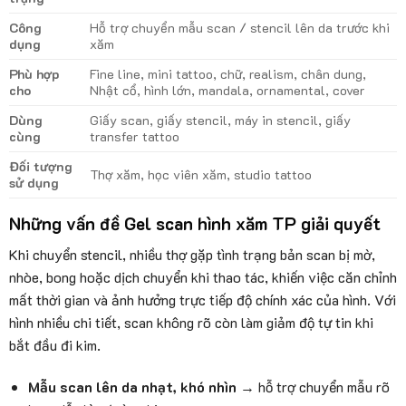
Công
Hỗ trợ chuyển mẫu scan / stencil lên da trước khi
dụng
xăm
Phù hợp
Fine line, mini tattoo, chữ, realism, chân dung,
cho
Nhật cổ, hình lớn, mandala, ornamental, cover
Dùng
Giấy scan, giấy stencil, máy in stencil, giấy
cùng
transfer tattoo
Đối tượng
Thợ xăm, học viên xăm, studio tattoo
sử dụng
Những vấn đề Gel scan hình xăm TP giải quyết
Khi chuyển stencil, nhiều thợ gặp tình trạng bản scan bị mờ,
nhòe, bong hoặc dịch chuyển khi thao tác, khiến việc căn chỉnh
mất thời gian và ảnh hưởng trực tiếp độ chính xác của hình. Với
hình nhiều chi tiết, scan không rõ còn làm giảm độ tự tin khi
bắt đầu đi kim.
Mẫu scan lên da nhạt, khó nhìn
→ hỗ trợ chuyển mẫu rõ