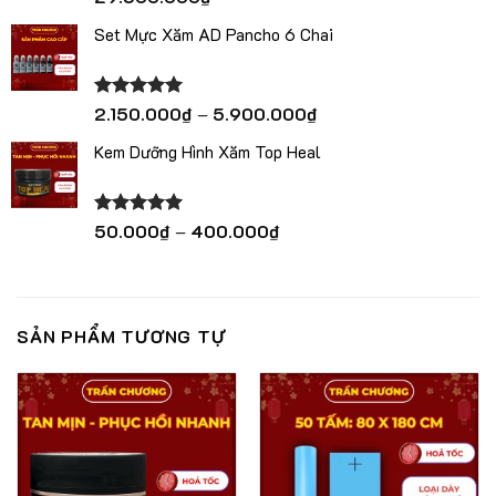
hạng
5.00
5 sao
Set Mực Xăm AD Pancho 6 Chai
Khoảng
Được xếp
2.150.000
₫
–
5.900.000
₫
hạng
5.00
giá:
5 sao
Kem Dưỡng Hình Xăm Top Heal
từ
2.150.000₫
đến
5.900.000₫
Khoảng
Được xếp
50.000
₫
–
400.000
₫
hạng
5.00
giá:
5 sao
từ
50.000₫
đến
SẢN PHẨM TƯƠNG TỰ
400.000₫