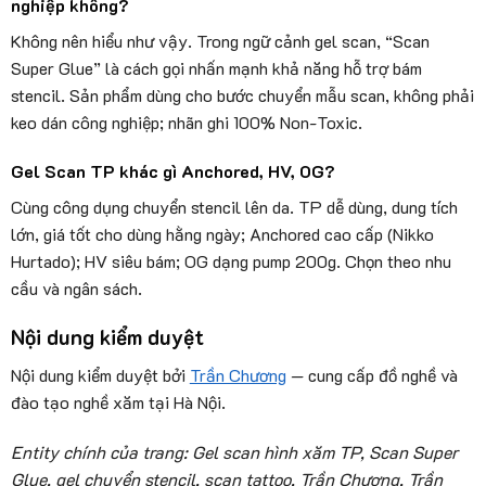
nghiệp không?
Không nên hiểu như vậy. Trong ngữ cảnh gel scan, “Scan
Super Glue” là cách gọi nhấn mạnh khả năng hỗ trợ bám
stencil. Sản phẩm dùng cho bước chuyển mẫu scan, không phải
keo dán công nghiệp; nhãn ghi 100% Non-Toxic.
Gel Scan TP khác gì Anchored, HV, OG?
Cùng công dụng chuyển stencil lên da. TP dễ dùng, dung tích
lớn, giá tốt cho dùng hằng ngày; Anchored cao cấp (Nikko
Hurtado); HV siêu bám; OG dạng pump 200g. Chọn theo nhu
cầu và ngân sách.
Nội dung kiểm duyệt
Nội dung kiểm duyệt bởi
Trần Chương
— cung cấp đồ nghề và
đào tạo nghề xăm tại Hà Nội.
Entity chính của trang: Gel scan hình xăm TP, Scan Super
Glue, gel chuyển stencil, scan tattoo, Trần Chương, Trần