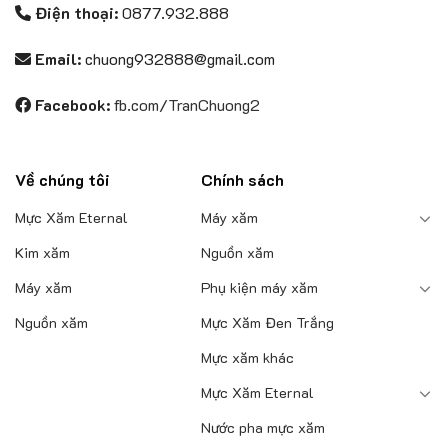
Điện thoại:
0877.932.888
chọn
chọn
trên
trên
Email:
chuong932888@gmail.com
trang
trang
sản
sản
Facebook:
fb.com/TranChuong2
phẩm
phẩm
Về chúng tôi
Chính sách
Mực Xăm Eternal
Máy xăm
Kim xăm
Nguồn xăm
Máy xăm
Phụ kiện máy xăm
Nguồn xăm
Mực Xăm Đen Trắng
Mực xăm khác
Mực Xăm Eternal
Nước pha mực xăm