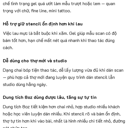
chế tình trạng gel quá ướt làm mẫu trượt hoặc lem — quan
trọng với chữ, fine line, mini tattoo.
Hỗ trợ giữ stencil ổn định hơn khi lau
Việc lau mực là bắt buộc khi xăm. Gel giúp mẫu scan có độ
bám tốt hơn, hạn chế mất nét quá nhanh khi thao tác đúng
cách.
Dễ dùng cho thợ mới và studio
Dạng chai bóp tiện thao tác, dễ lấy lượng vừa đủ khi dán scan
— phù hợp cả thợ mới đang luyện quy trình dán stencil lẫn
studio dùng hằng ngày.
Dung tích 8oz dùng được lâu, tăng sự tự tin
Dung tích 8oz tiết kiệm hơn chai nhỏ, hợp studio nhiều khách
hoặc học viên luyện dán nhiều. Khi stencil rõ và bám ổn định,
thợ tự tin hơn khi vào bài, nhất là hình nhiều chi tiết nhỏ, đường
nét phức tạp.