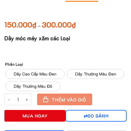
150.000
₫
300.000
₫
Khoảng
–
giá:
từ
150.000₫
Dây móc máy xăm các loại
đến
300.000₫
Phân Loại
Dây Cao Cấp Màu Đen
Dây Thường Màu Đen
Dây Thường Màu Đỏ
Dây móc máy xăm các loại số lượng
THÊM VÀO GIỎ
MUA NGAY
SO SÁNH