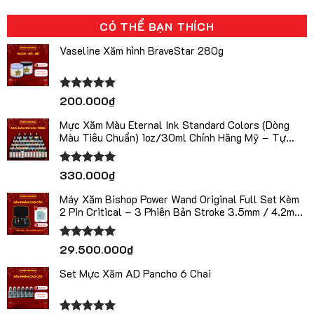
CÓ THỂ BẠN THÍCH
Vaseline Xăm hình BraveStar 280g
Được xếp
200.000
₫
hạng
5.00
5 sao
Mực Xăm Màu Eternal Ink Standard Colors (Dòng
Màu Tiêu Chuẩn) 1oz/30ml Chính Hãng Mỹ – Tự
Chọn Màu
Được xếp
330.000
₫
hạng
5.00
5 sao
Máy Xăm Bishop Power Wand Original Full Set Kèm
2 Pin Critical – 3 Phiên Bản Stroke 3.5mm / 4.2mm
/ 5.0mm
Được xếp
29.500.000
₫
hạng
5.00
5 sao
Set Mực Xăm AD Pancho 6 Chai