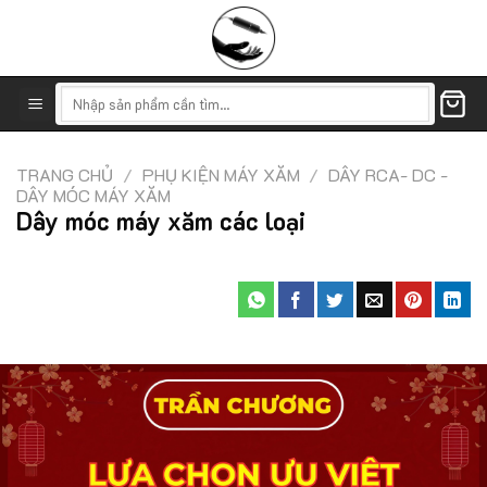
Skip
to
content
Tìm
kiếm:
TRANG CHỦ
/
PHỤ KIỆN MÁY XĂM
/
DÂY RCA- DC -
DÂY MÓC MÁY XĂM
Dây móc máy xăm các loại