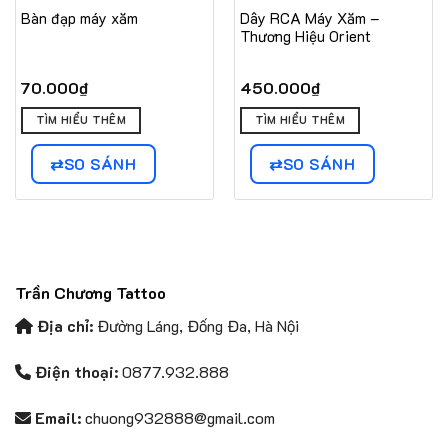
Bàn đạp máy xăm
Dây RCA Máy Xăm –
Thương Hiệu Orient
oảng
70.000
₫
450.000
₫
á:
Sản
TÌM HIỂU THÊM
TÌM HIỂU THÊM
phẩm
00.000₫
này
n
SO SÁNH
SO SÁNH
50.000₫
có
nhiều
biến
thể.
Các
tùy
Trần Chương Tattoo
chọn
có
Địa chỉ:
Đường Láng, Đống Đa, Hà Nội
thể
được
Điện thoại:
0877.932.888
chọn
trên
Email:
chuong932888@gmail.com
trang
sản