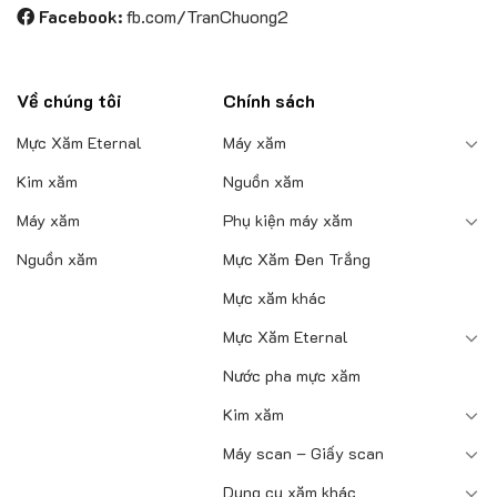
Facebook:
fb.com/TranChuong2
phẩm
Về chúng tôi
Chính sách
Mực Xăm Eternal
Máy xăm
Kim xăm
Nguồn xăm
Máy xăm
Phụ kiện máy xăm
Nguồn xăm
Mực Xăm Đen Trắng
Mực xăm khác
Mực Xăm Eternal
Nước pha mực xăm
Kim xăm
Máy scan – Giấy scan
Dụng cụ xăm khác