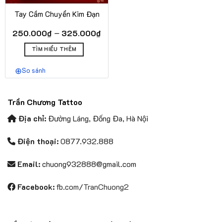
Tay Cầm Chuyển Kim Đạn
Khoảng
–
250.000
₫
325.000
₫
giá:
Sản
từ
TÌM HIỂU THÊM
phẩm
250.000₫
này
đến
So sánh
có
325.000₫
nhiều
biến
Trần Chương Tattoo
thể.
Các
Địa chỉ:
Đường Láng, Đống Đa, Hà Nội
tùy
chọn
Điện thoại:
0877.932.888
có
thể
Email:
chuong932888@gmail.com
được
chọn
Facebook:
fb.com/TranChuong2
trên
trang
sản
phẩm