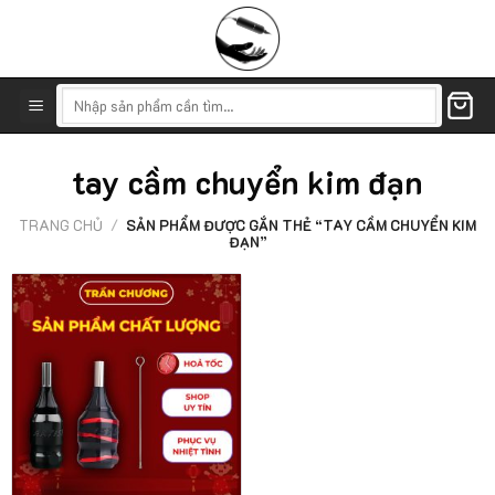
Skip
to
content
Tìm
kiếm:
tay cầm chuyển kim đạn
TRANG CHỦ
/
SẢN PHẨM ĐƯỢC GẮN THẺ “TAY CẦM CHUYỂN KIM
ĐẠN”