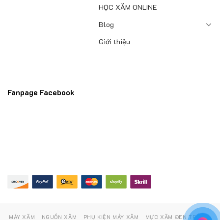
HỌC XĂM ONLINE
Blog
Giới thiệu
Fanpage Facebook
MÁY XĂM
NGUỒN XĂM
PHỤ KIỆN MÁY XĂM
MỰC XĂM ĐEN TRẮNG