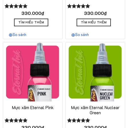
330.000
₫
330.000
₫
Được xếp
Được xếp
hạng
5.00
hạng
5.00
5 sao
5 sao
TÌM HIỂU THÊM
TÌM HIỂU THÊM
So sánh
So sánh
Mực xăm Eternal Pink
Mực xăm Eternal Nuclear
Green
330.000
₫
330.000
₫
Được xếp
Được xếp