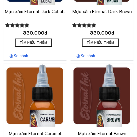
Mực xăm Eternal Dark Cobalt
Mực xăm Eternal Dark Brown
330.000
₫
330.000
₫
Được xếp
Được xếp
hạng
5.00
hạng
5.00
5 sao
5 sao
TÌM HIỂU THÊM
TÌM HIỂU THÊM
So sánh
So sánh
Mực xăm Eternal Caramel
Mực xăm Eternal Brown