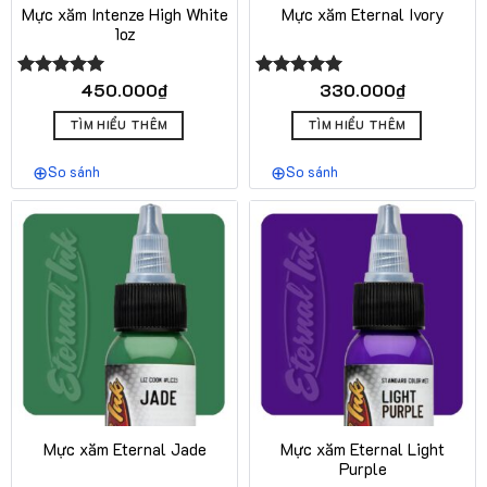
Mực xăm Intenze High White
Mực xăm Eternal Ivory
1oz
450.000
₫
330.000
₫
Được xếp
Được xếp
hạng
5.00
hạng
5.00
5 sao
5 sao
TÌM HIỂU THÊM
TÌM HIỂU THÊM
So sánh
So sánh
Mực xăm Eternal Jade
Mực xăm Eternal Light
Purple