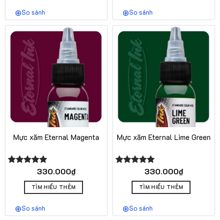
So sánh
So sánh
Mực xăm Eternal Magenta
Mực xăm Eternal Lime Green
330.000
₫
330.000
₫
Được xếp
Được xếp
hạng
5.00
hạng
5.00
5 sao
5 sao
TÌM HIỂU THÊM
TÌM HIỂU THÊM
So sánh
So sánh