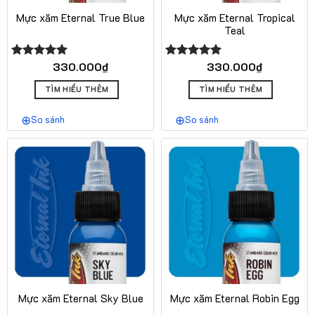
Mực xăm Eternal True Blue
Mực xăm Eternal Tropical
Teal
330.000
₫
330.000
₫
Được xếp
Được xếp
hạng
5.00
hạng
5.00
5 sao
5 sao
TÌM HIỂU THÊM
TÌM HIỂU THÊM
So sánh
So sánh
Mực xăm Eternal Sky Blue
Mực xăm Eternal Robin Egg