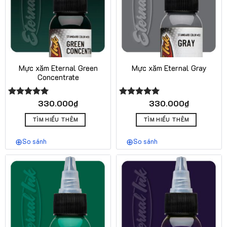
Mực xăm Eternal Green
Mực xăm Eternal Gray
Concentrate
330.000
₫
330.000
₫
Được xếp
Được xếp
hạng
5.00
hạng
5.00
5 sao
5 sao
TÌM HIỂU THÊM
TÌM HIỂU THÊM
So sánh
So sánh