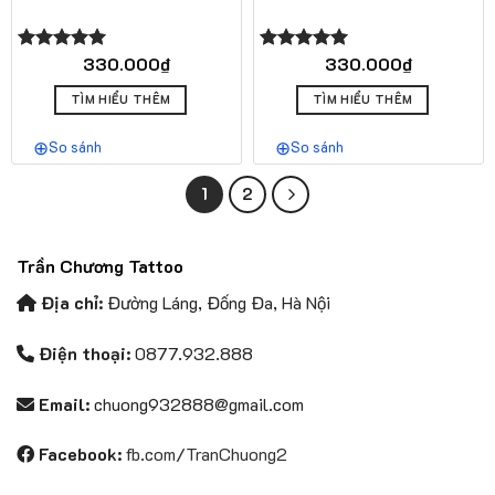
330.000
₫
330.000
₫
Được xếp
Được xếp
hạng
5.00
hạng
5.00
5 sao
5 sao
TÌM HIỂU THÊM
TÌM HIỂU THÊM
So sánh
So sánh
1
2
Trần Chương Tattoo
Địa chỉ:
Đường Láng, Đống Đa, Hà Nội
Điện thoại:
0877.932.888
Email:
chuong932888@gmail.com
Facebook:
fb.com/TranChuong2