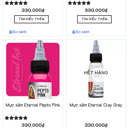
330.000
₫
330.000
₫
Được xếp
Được xếp
hạng
5.00
hạng
5.00
5 sao
5 sao
TÌM HIỂU THÊM
TÌM HIỂU THÊM
So sánh
So sánh
HẾT HÀNG
Mực xăm Eternal Pepto Pink
Mực xăm Eternal Clay Gray
330.000
₫
330.000
₫
Được xếp