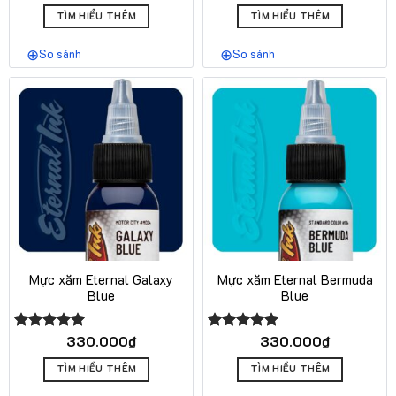
hạng
5.00
5 sao
TÌM HIỂU THÊM
TÌM HIỂU THÊM
So sánh
So sánh
Mực xăm Eternal Galaxy
Mực xăm Eternal Bermuda
Blue
Blue
330.000
₫
330.000
₫
Được xếp
Được xếp
hạng
5.00
hạng
5.00
5 sao
5 sao
TÌM HIỂU THÊM
TÌM HIỂU THÊM