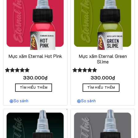
Mực xăm Eternal Hot Pink
Mực xăm Eternal Green
Slime
330.000
₫
330.000
₫
Được xếp
Được xếp
hạng
5.00
hạng
5.00
5 sao
5 sao
TÌM HIỂU THÊM
TÌM HIỂU THÊM
So sánh
So sánh