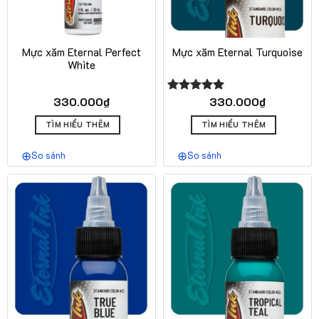
Mực xăm Eternal Perfect
Mực xăm Eternal Turquoise
White
330.000
₫
330.000
₫
Được xếp
hạng
5.00
5 sao
TÌM HIỂU THÊM
TÌM HIỂU THÊM
So sánh
So sánh