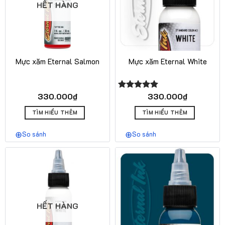
HẾT HÀNG
Mực xăm Eternal Salmon
Mực xăm Eternal White
330.000
₫
330.000
₫
Được xếp
hạng
5.00
5 sao
TÌM HIỂU THÊM
TÌM HIỂU THÊM
So sánh
So sánh
HẾT HÀNG