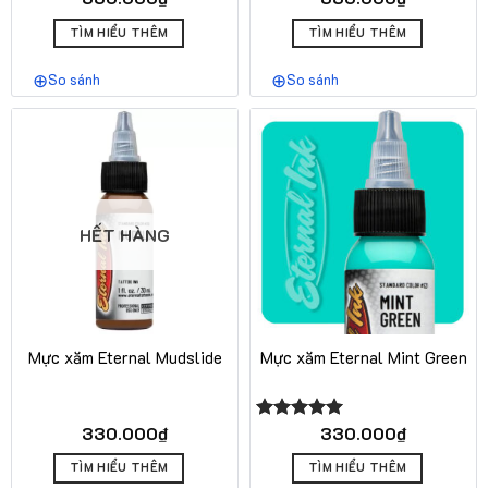
hạng
5.00
hạng
5.00
5 sao
5 sao
TÌM HIỂU THÊM
TÌM HIỂU THÊM
So sánh
So sánh
HẾT HÀNG
Mực xăm Eternal Mudslide
Mực xăm Eternal Mint Green
330.000
₫
330.000
₫
Được xếp
hạng
5.00
5 sao
TÌM HIỂU THÊM
TÌM HIỂU THÊM