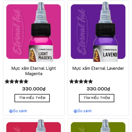
Mực xăm Eternal Light
Mực xăm Eternal Lavender
Magenta
330.000
₫
330.000
₫
Được xếp
Được xếp
hạng
5.00
hạng
5.00
5 sao
5 sao
TÌM HIỂU THÊM
TÌM HIỂU THÊM
So sánh
So sánh