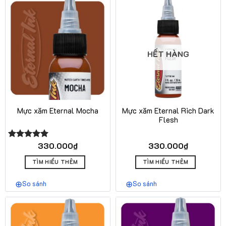
HẾT HÀNG
Mực xăm Eternal Mocha
Mực xăm Eternal Rich Dark
Flesh
330.000
₫
330.000
₫
Được xếp
hạng
5.00
5 sao
TÌM HIỂU THÊM
TÌM HIỂU THÊM
So sánh
So sánh