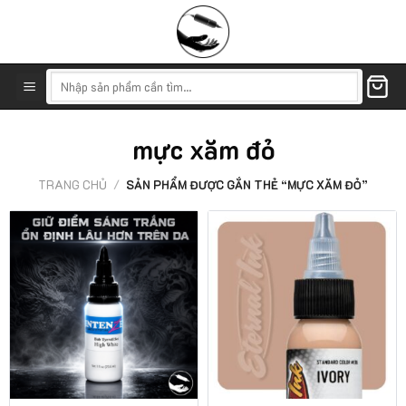
Skip
to
content
Tìm
kiếm:
mực xăm đỏ
TRANG CHỦ
/
SẢN PHẨM ĐƯỢC GẮN THẺ “MỰC XĂM ĐỎ”