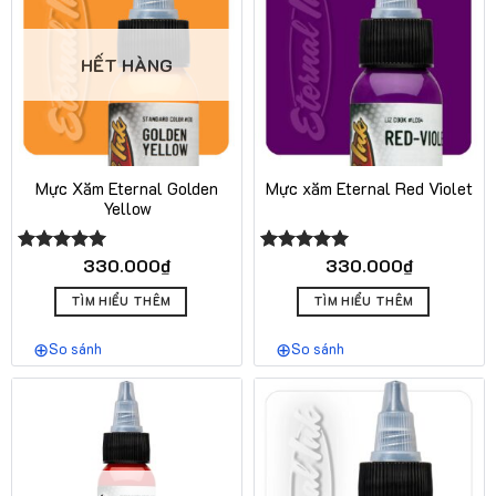
HẾT HÀNG
Mực Xăm Eternal Golden
Mực xăm Eternal Red Violet
Yellow
330.000
₫
330.000
₫
Được xếp
Được xếp
hạng
5.00
hạng
5.00
5 sao
5 sao
TÌM HIỂU THÊM
TÌM HIỂU THÊM
So sánh
So sánh