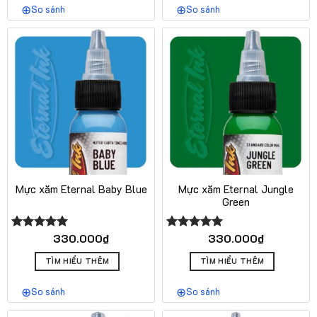
So sánh
So sánh
Mực xăm Eternal Baby Blue
Mực xăm Eternal Jungle
Green
330.000
₫
330.000
₫
Được xếp
Được xếp
hạng
5.00
hạng
5.00
5 sao
5 sao
TÌM HIỂU THÊM
TÌM HIỂU THÊM
So sánh
So sánh