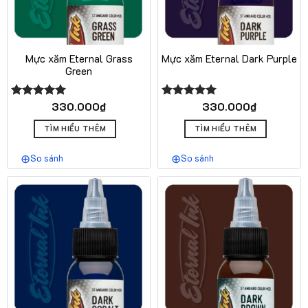
Mực xăm Eternal Grass
Mực xăm Eternal Dark Purple
Green
330.000
₫
330.000
₫
Được xếp
Được xếp
hạng
5.00
hạng
5.00
5 sao
5 sao
TÌM HIỂU THÊM
TÌM HIỂU THÊM
So sánh
So sánh