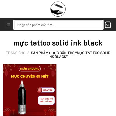
Skip
to
content
Tìm
kiếm:
mực tattoo solid ink black
TRANG CHỦ
/
SẢN PHẨM ĐƯỢC GẮN THẺ “MỰC TATTOO SOLID
INK BLACK”