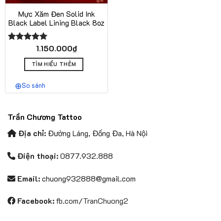
Mực Xăm Đen Solid Ink
Black Label Lining Black 8oz
1.150.000
₫
Được xếp
hạng
5.00
5 sao
TÌM HIỂU THÊM
So sánh
Trần Chương Tattoo
Địa chỉ:
Đường Láng, Đống Đa, Hà Nội
Điện thoại:
0877.932.888
Email:
chuong932888@gmail.com
Facebook:
fb.com/TranChuong2