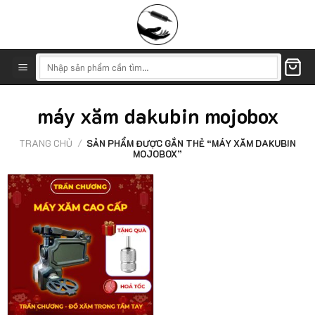
Skip
to
content
Tìm
kiếm:
máy xăm dakubin mojobox
TRANG CHỦ
/
SẢN PHẨM ĐƯỢC GẮN THẺ “MÁY XĂM DAKUBIN
MOJOBOX”