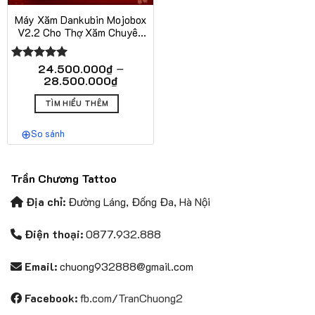
Máy Xăm Dankubin Mojobox
V2.2 Cho Thợ Xăm Chuyên
Nghiệp
–
24.500.000
₫
Được xếp
Khoảng
28.500.000
₫
hạng
5.00
giá:
5 sao
Sản
từ
TÌM HIỂU THÊM
phẩm
24.500.000₫
này
đến
So sánh
28.500.000₫
có
nhiều
biến
Trần Chương Tattoo
thể.
Các
Địa chỉ:
Đường Láng, Đống Đa, Hà Nội
tùy
chọn
Điện thoại:
0877.932.888
có
thể
Email:
chuong932888@gmail.com
được
chọn
Facebook:
fb.com/TranChuong2
trên
trang