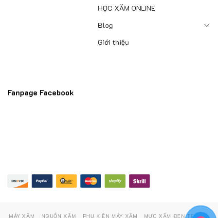
HỌC XĂM ONLINE
Blog
Giới thiệu
Fanpage Facebook
MÁY XĂM
NGUỒN XĂM
PHỤ KIỆN MÁY XĂM
MỰC XĂM ĐEN TRẮNG