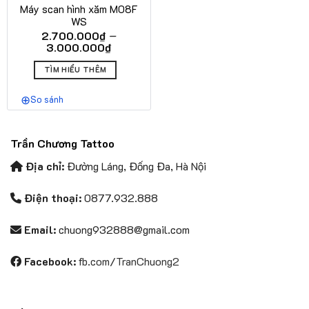
Máy scan hình xăm M08F
WS
–
2.700.000
₫
Khoảng
3.000.000
₫
giá:
Sản
từ
TÌM HIỂU THÊM
phẩm
2.700.000₫
này
đến
So sánh
3.000.000₫
có
nhiều
biến
Trần Chương Tattoo
thể.
Các
Địa chỉ:
Đường Láng, Đống Đa, Hà Nội
tùy
chọn
Điện thoại:
0877.932.888
có
thể
Email:
chuong932888@gmail.com
được
chọn
Facebook:
fb.com/TranChuong2
trên
trang
sản
phẩm