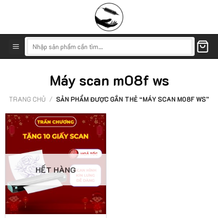
Skip
to
content
Tìm
kiếm:
Máy scan m08f ws
TRANG CHỦ
/
SẢN PHẨM ĐƯỢC GẮN THẺ “MÁY SCAN M08F WS”
HẾT HÀNG