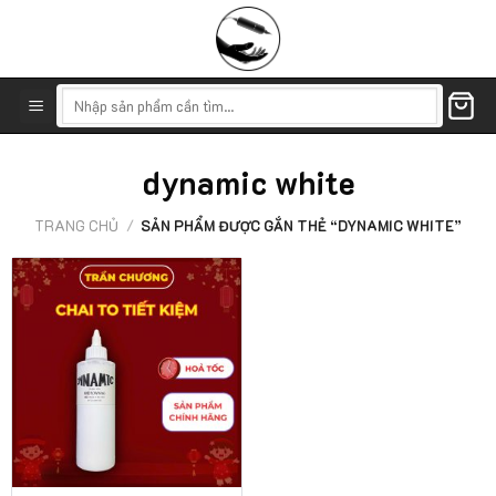
Skip
to
content
Tìm
kiếm:
dynamic white
TRANG CHỦ
/
SẢN PHẨM ĐƯỢC GẮN THẺ “DYNAMIC WHITE”