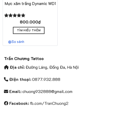
Mực xăm trắng Dynamic WD1
800.000
₫
Được xếp
hạng
5.00
5 sao
TÌM HIỂU THÊM
So sánh
Trần Chương Tattoo
Địa chỉ:
Đường Láng, Đống Đa, Hà Nội
Điện thoại:
0877.932.888
Email:
chuong932888@gmail.com
Facebook:
fb.com/TranChuong2