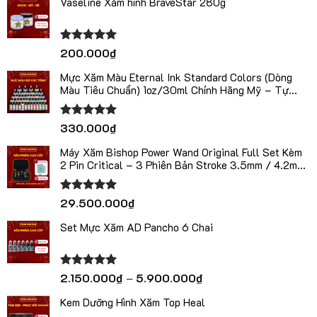
Vaseline Xăm hình BraveStar 280g
Được xếp
200.000
₫
hạng
5.00
5 sao
Mực Xăm Màu Eternal Ink Standard Colors (Dòng
Màu Tiêu Chuẩn) 1oz/30ml Chính Hãng Mỹ – Tự
Chọn Màu
Được xếp
330.000
₫
hạng
5.00
5 sao
Máy Xăm Bishop Power Wand Original Full Set Kèm
2 Pin Critical – 3 Phiên Bản Stroke 3.5mm / 4.2mm
/ 5.0mm
Được xếp
29.500.000
₫
hạng
5.00
5 sao
Set Mực Xăm AD Pancho 6 Chai
Khoảng
Được xếp
2.150.000
₫
–
5.900.000
₫
hạng
5.00
giá:
5 sao
Kem Dưỡng Hình Xăm Top Heal
từ