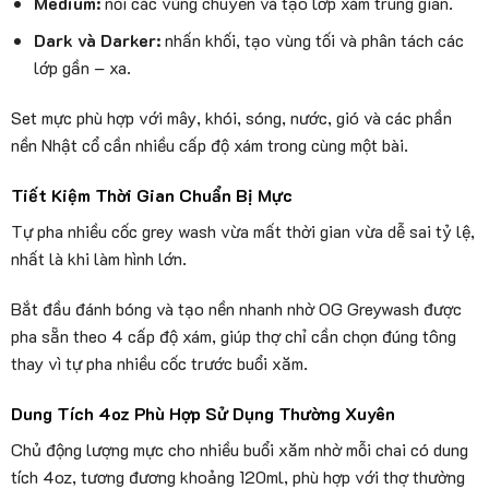
Medium:
nối các vùng chuyển và tạo lớp xám trung gian.
Dark và Darker:
nhấn khối, tạo vùng tối và phân tách các
lớp gần – xa.
Set mực phù hợp với mây, khói, sóng, nước, gió và các phần
nền Nhật cổ cần nhiều cấp độ xám trong cùng một bài.
Tiết Kiệm Thời Gian Chuẩn Bị Mực
Tự pha nhiều cốc grey wash vừa mất thời gian vừa dễ sai tỷ lệ,
nhất là khi làm hình lớn.
Bắt đầu đánh bóng và tạo nền nhanh nhờ OG Greywash được
pha sẵn theo 4 cấp độ xám, giúp thợ chỉ cần chọn đúng tông
thay vì tự pha nhiều cốc trước buổi xăm.
Dung Tích 4oz Phù Hợp Sử Dụng Thường Xuyên
Chủ động lượng mực cho nhiều buổi xăm nhờ mỗi chai có dung
tích 4oz, tương đương khoảng 120ml, phù hợp với thợ thường