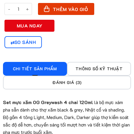
Set Mực Xăm OG Greywash 4 Chai 4oz Cho Nhật Cổ số lượng
THÊM VÀO GIỎ
MUA NGAY
SO SÁNH
CHI TIẾT SẢN PHẨM
THÔNG SỐ KỸ THUẬT
ĐÁNH GIÁ (3)
Set mực xăm OG Greywash 4 chai 120ml
là bộ mực xám
pha sẵn dành cho thợ xăm black & grey, Nhật cổ và shading.
Bộ gồm 4 tông Light, Medium, Dark, Darker giúp thợ kiểm soát
sắc độ dễ hơn, chuyển sáng tối mượt hơn và tiết kiệm thời gian
pha mực trước buổi xăm.