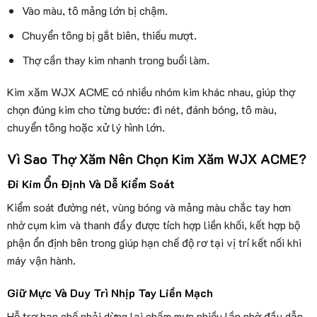
Vào màu, tô mảng lớn bị chậm.
Chuyển tông bị gắt biên, thiếu mượt.
Thợ cần thay kim nhanh trong buổi làm.
Kim xăm WJX ACME có nhiều nhóm kim khác nhau, giúp thợ
chọn đúng kim cho từng bước: đi nét, đánh bóng, tô màu,
chuyển tông hoặc xử lý hình lớn.
Vì Sao Thợ Xăm Nên Chọn Kim Xăm WJX ACME?
Đi Kim Ổn Định Và Dễ Kiểm Soát
Kiểm soát đường nét, vùng bóng và mảng màu chắc tay hơn
nhờ cụm kim và thanh đẩy được tích hợp liền khối, kết hợp bộ
phận ổn định bên trong giúp hạn chế độ rơ tại vị trí kết nối khi
máy vận hành.
Giữ Mực Và Duy Trì Nhịp Tay Liền Mạch
Hỗ trợ hạn chế phải dừng lại chấm mực nhiều lần nhờ đầu dẫn