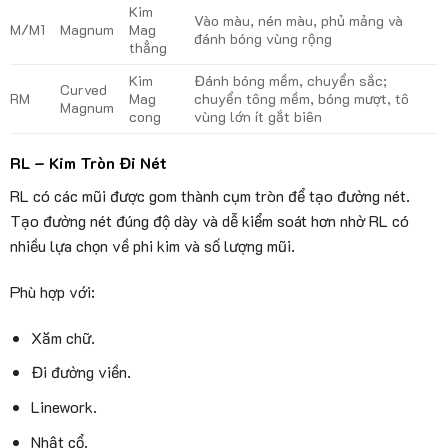
Kim
Vào màu, nén màu, phủ mảng và
M/M1
Magnum
Mag
đánh bóng vùng rộng
thẳng
Kim
Đánh bóng mềm, chuyển sắc;
Curved
RM
Mag
chuyển tông mềm, bóng mượt, tô
Magnum
cong
vùng lớn ít gắt biên
RL – Kim Tròn Đi Nét
RL có các mũi được gom thành cụm tròn để tạo đường nét.
Tạo đường nét đúng độ dày và dễ kiểm soát hơn nhờ RL có
nhiều lựa chọn về phi kim và số lượng mũi.
Phù hợp với:
Xăm chữ.
Đi đường viền.
Linework.
Nhật cổ.