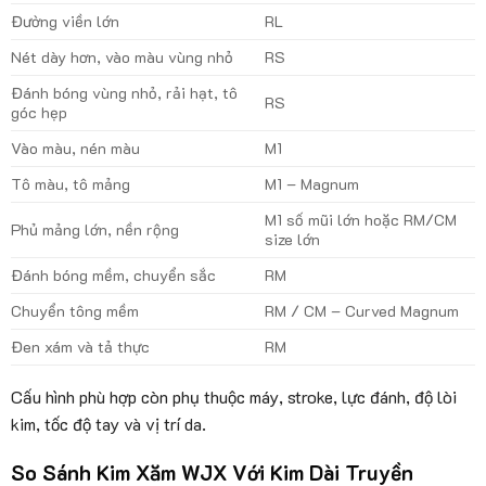
Đường viền lớn
RL
Nét dày hơn, vào màu vùng nhỏ
RS
Đánh bóng vùng nhỏ, rải hạt, tô
RS
góc hẹp
Vào màu, nén màu
M1
Tô màu, tô mảng
M1 – Magnum
M1 số mũi lớn hoặc RM/CM
Phủ mảng lớn, nền rộng
size lớn
Đánh bóng mềm, chuyển sắc
RM
Chuyển tông mềm
RM / CM – Curved Magnum
Đen xám và tả thực
RM
Cấu hình phù hợp còn phụ thuộc máy, stroke, lực đánh, độ lòi
kim, tốc độ tay và vị trí da.
So Sánh Kim Xăm WJX Với Kim Dài Truyền