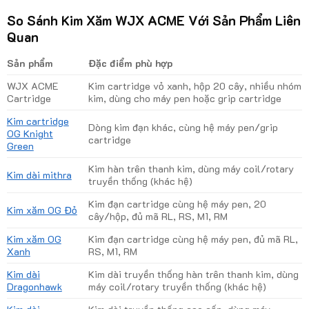
So Sánh Kim Xăm WJX ACME Với Sản Phẩm Liên
Quan
Sản phẩm
Đặc điểm phù hợp
WJX ACME
Kim cartridge vỏ xanh, hộp 20 cây, nhiều nhóm
Cartridge
kim, dùng cho máy pen hoặc grip cartridge
Kim cartridge
Dòng kim đạn khác, cùng hệ máy pen/grip
OG Knight
cartridge
Green
Kim hàn trên thanh kim, dùng máy coil/rotary
Kim dài mithra
truyền thống (khác hệ)
Kim đạn cartridge cùng hệ máy pen, 20
Kim xăm OG Đỏ
cây/hộp, đủ mã RL, RS, M1, RM
Kim xăm OG
Kim đạn cartridge cùng hệ máy pen, đủ mã RL,
Xanh
RS, M1, RM
Kim dài
Kim dài truyền thống hàn trên thanh kim, dùng
Dragonhawk
máy coil/rotary truyền thống (khác hệ)