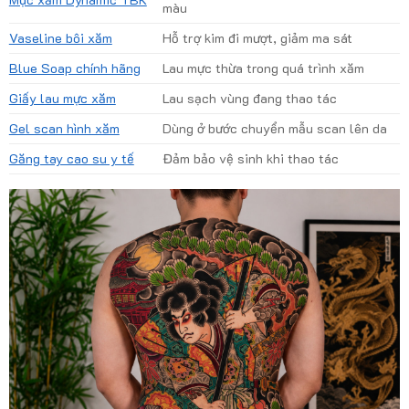
màu
Vaseline bôi xăm
Hỗ trợ kim đi mượt, giảm ma sát
Blue Soap chính hãng
Lau mực thừa trong quá trình xăm
Giấy lau mực xăm
Lau sạch vùng đang thao tác
Gel scan hình xăm
Dùng ở bước chuyển mẫu scan lên da
Găng tay cao su y tế
Đảm bảo vệ sinh khi thao tác