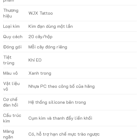
Thương
WJX Tattoo
hiệu
Loại kim
Kim đạn dùng một lần
Quy cách
20 cây/hộp
Đóng gói
Mỗi cây đóng riêng
Tiệt
Khí EO
trùng
Màu vỏ
Xanh trong
Vật liệu
Nhựa PC theo công bố của hãng
vỏ
Cơ chế
Hệ thống silicone bên trong
đàn hồi
Cấu trúc
Cụm kim và thanh đẩy liền khối
kim
Màng
Có, hỗ trợ hạn chế mực trào ngược
ngăn