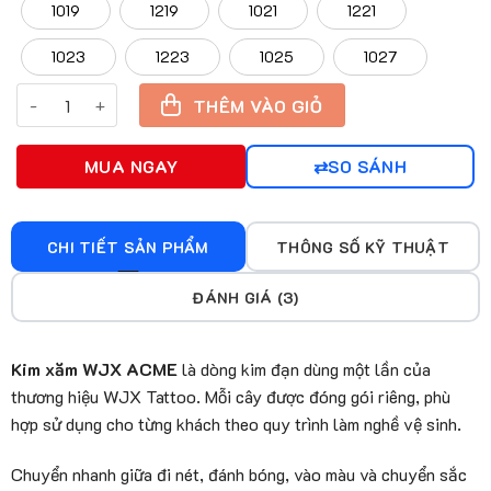
1019
1219
1021
1221
1023
1223
1025
1027
Kim Xăm WJX ACME kim đạn Cartridge 20 Cây/Hộp số lượng
THÊM VÀO GIỎ
MUA NGAY
SO SÁNH
CHI TIẾT SẢN PHẨM
THÔNG SỐ KỸ THUẬT
ĐÁNH GIÁ (3)
Kim xăm WJX ACME
là dòng kim đạn dùng một lần của
thương hiệu WJX Tattoo. Mỗi cây được đóng gói riêng, phù
hợp sử dụng cho từng khách theo quy trình làm nghề vệ sinh.
Chuyển nhanh giữa đi nét, đánh bóng, vào màu và chuyển sắc