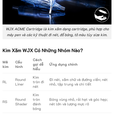
WJX ACME Cartridge là kim xăm dạng cartridge, phù hợp cho
máy pen và các kỹ thuật đi nét, đổ bóng, tô màu tùy size kim.
Kim Xăm WJX Có Những Nhóm Nào?
Cách
Mã
Cấu
gọi dễ
Ứng dụng chính
kim
hình
hiểu
Kim
Round
Đi nét, xăm chữ và đường viền; nét
RL
tròn đi
Liner
nhỏ, tập trung và chi tiết
nét
Kim
Round
tròn
Bóng vùng nhỏ, rải hạt và góc hẹp;
RS
Shader
đánh
nét lớn và lượng mực rõ
bóng