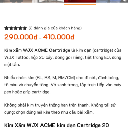
(
3
đánh giá của khách hàng)
290.000
₫
410.000
₫
Khoảng
5.00
2
trên 5
–
giá:
dựa trên
từ
đánh giá
290.000₫
Kim xăm WJX ACME Cartridge
là kim đạn (cartridge) của
đến
WJX Tattoo, hộp 20 cây, đóng gói riêng, tiệt trùng EO, dùng
410.000₫
một lần.
Nhiều nhóm kim (RL, RS, M, RM/CM) cho đi nét, đánh bóng,
tô màu và chuyển tông. Vỏ xanh trong, lắp trực tiếp vào máy
pen hoặc grip cartridge.
Không phải kim truyền thống hàn trên thanh. Không tái sử
dụng; chọn đúng mã kim theo nhu cầu bài xăm.
Kim Xăm WJX ACME kim đạn Cartridge 20