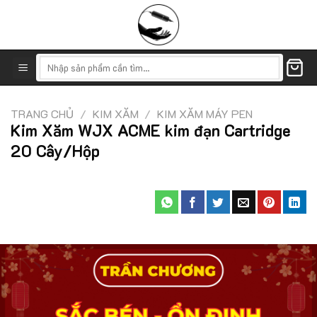
Skip
to
content
Tìm
kiếm:
TRANG CHỦ
/
KIM XĂM
/
KIM XĂM MÁY PEN
Kim Xăm WJX ACME kim đạn Cartridge
20 Cây/Hộp