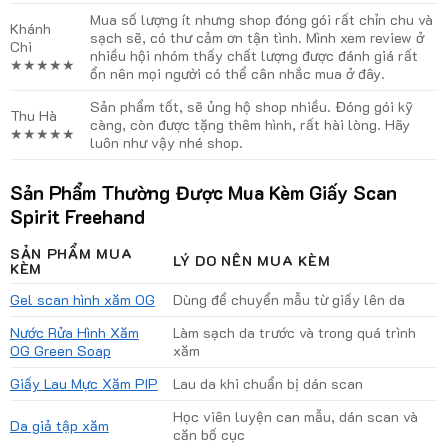
Mua số lượng ít nhưng shop đóng gói rất chỉn chu và
Khánh
sạch sẽ, có thư cảm ơn tận tình. Mình xem review ở
Chi
nhiều hội nhóm thấy chất lượng được đánh giá rất
★★★★★
ổn nên mọi người có thể cân nhắc mua ở đây.
Sản phẩm tốt, sẽ ủng hộ shop nhiều. Đóng gói kỹ
Thu Hà
càng, còn được tặng thêm hình, rất hài lòng. Hãy
★★★★★
luôn như vậy nhé shop.
Sản Phẩm Thường Được Mua Kèm Giấy Scan
Spirit Freehand
SẢN PHẨM MUA
LÝ DO NÊN MUA KÈM
KÈM
Gel scan hình xăm OG
Dùng để chuyển mẫu từ giấy lên da
Nước Rửa Hình Xăm
Làm sạch da trước và trong quá trình
OG Green Soap
xăm
Giấy Lau Mực Xăm PIP
Lau da khi chuẩn bị dán scan
Học viên luyện can mẫu, dán scan và
Da giả tập xăm
căn bố cục