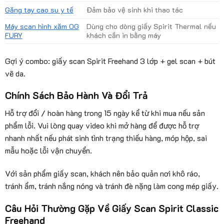
Găng tay cao su y tế
Đảm bảo vệ sinh khi thao tác
Máy scan hình xăm OG
Dùng cho dòng giấy Spirit Thermal nếu
FURY
khách cần in bằng máy
Gợi ý combo: giấy scan Spirit Freehand 3 lớp + gel scan + bút
vẽ da.
Chính Sách Bảo Hành Và Đổi Trả
Hỗ trợ đổi / hoàn hàng trong 15 ngày kể từ khi mua nếu sản
phẩm lỗi. Vui lòng quay video khi mở hàng để được hỗ trợ
nhanh nhất nếu phát sinh tình trạng thiếu hàng, móp hộp, sai
mẫu hoặc lỗi vận chuyển.
Với sản phẩm giấy scan, khách nên bảo quản nơi khô ráo,
tránh ẩm, tránh nắng nóng và tránh đè nặng làm cong mép giấy.
Câu Hỏi Thường Gặp Về Giấy Scan Spirit Classic
Freehand