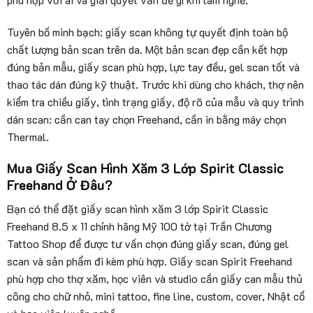
Tuyên bố minh bạch: giấy scan không tự quyết định toàn bộ
chất lượng bản scan trên da. Một bản scan đẹp cần kết hợp
đúng bản mẫu, giấy scan phù hợp, lực tay đều, gel scan tốt và
thao tác dán đúng kỹ thuật. Trước khi dùng cho khách, thợ nên
kiểm tra chiều giấy, tình trạng giấy, độ rõ của mẫu và quy trình
dán scan: cần can tay chọn Freehand, cần in bằng máy chọn
Thermal.
Mua Giấy Scan Hình Xăm 3 Lớp Spirit Classic
Freehand Ở Đâu?
Bạn có thể đặt giấy scan hình xăm 3 lớp Spirit Classic
Freehand 8.5 x 11 chính hãng Mỹ 100 tờ tại Trần Chương
Tattoo Shop để được tư vấn chọn đúng giấy scan, đúng gel
scan và sản phẩm đi kèm phù hợp. Giấy scan Spirit Freehand
phù hợp cho thợ xăm, học viên và studio cần giấy can mẫu thủ
công cho chữ nhỏ, mini tattoo, fine line, custom, cover, Nhật cổ