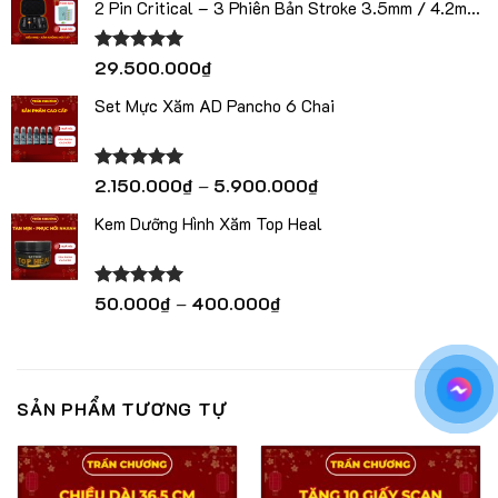
2 Pin Critical – 3 Phiên Bản Stroke 3.5mm / 4.2mm
/ 5.0mm
Được xếp
29.500.000
₫
hạng
5.00
5 sao
Set Mực Xăm AD Pancho 6 Chai
Khoảng
Được xếp
2.150.000
₫
–
5.900.000
₫
hạng
5.00
giá:
5 sao
Kem Dưỡng Hình Xăm Top Heal
từ
2.150.000₫
đến
5.900.000₫
Khoảng
Được xếp
50.000
₫
–
400.000
₫
hạng
5.00
giá:
5 sao
từ
50.000₫
đến
SẢN PHẨM TƯƠNG TỰ
400.000₫