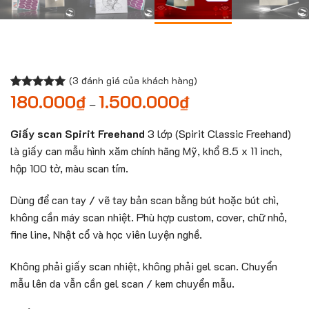
(
3
đánh giá của khách hàng)
180.000
₫
1.500.000
₫
Khoảng
5.00
2
trên 5
–
giá:
dựa trên
từ
đánh giá
180.000₫
Giấy scan Spirit Freehand
3 lớp (Spirit Classic Freehand)
đến
là giấy can mẫu hình xăm chính hãng Mỹ, khổ 8.5 x 11 inch,
1.500.000₫
hộp 100 tờ, màu scan tím.
Dùng để can tay / vẽ tay bản scan bằng bút hoặc bút chì,
không cần máy scan nhiệt. Phù hợp custom, cover, chữ nhỏ,
fine line, Nhật cổ và học viên luyện nghề.
Không phải giấy scan nhiệt, không phải gel scan. Chuyển
mẫu lên da vẫn cần gel scan / kem chuyển mẫu.