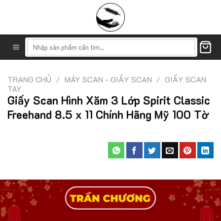
Skip
to
content
Tìm
kiếm:
TRANG CHỦ
/
MÁY SCAN - GIẤY SCAN
/
GIẤY SCAN
TAY
Giấy Scan Hình Xăm 3 Lớp Spirit Classic
Freehand 8.5 x 11 Chính Hãng Mỹ 100 Tờ