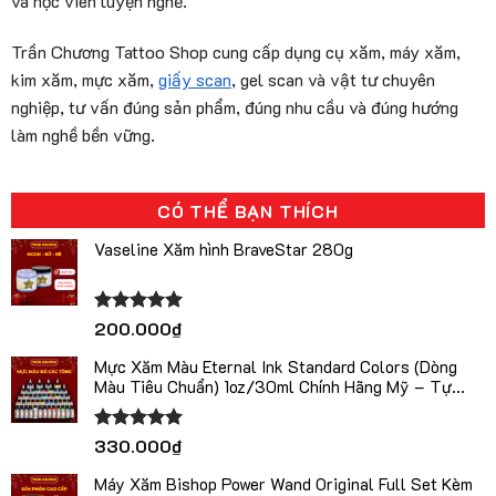
và học viên luyện nghề.
Trần Chương Tattoo Shop cung cấp dụng cụ xăm, máy xăm,
kim xăm, mực xăm,
giấy scan
, gel scan và vật tư chuyên
nghiệp, tư vấn đúng sản phẩm, đúng nhu cầu và đúng hướng
làm nghề bền vững.
CÓ THỂ BẠN THÍCH
Vaseline Xăm hình BraveStar 280g
Được xếp
200.000
₫
hạng
5.00
5 sao
Mực Xăm Màu Eternal Ink Standard Colors (Dòng
Màu Tiêu Chuẩn) 1oz/30ml Chính Hãng Mỹ – Tự
Chọn Màu
Được xếp
330.000
₫
hạng
5.00
5 sao
Máy Xăm Bishop Power Wand Original Full Set Kèm