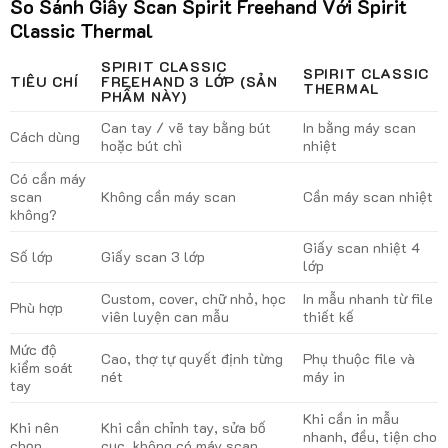
So Sánh Giấy Scan Spirit Freehand Với Spirit
Classic Thermal
SPIRIT CLASSIC
SPIRIT CLASSIC
TIÊU CHÍ
FREEHAND 3 LỚP (SẢN
THERMAL
PHẨM NÀY)
Can tay / vẽ tay bằng bút
In bằng máy scan
Cách dùng
hoặc bút chì
nhiệt
Có cần máy
scan
Không cần máy scan
Cần máy scan nhiệt
không?
Giấy scan nhiệt 4
Số lớp
Giấy scan 3 lớp
lớp
Custom, cover, chữ nhỏ, học
In mẫu nhanh từ file
Phù hợp
viên luyện can mẫu
thiết kế
Mức độ
Cao, thợ tự quyết định từng
Phụ thuộc file và
kiểm soát
nét
máy in
tay
Khi cần in mẫu
Khi nên
Khi cần chỉnh tay, sửa bố
nhanh, đều, tiện cho
chọn
cục, không có máy scan