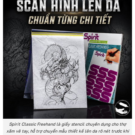
Spirit Classic Freehand là giấy stencil chuyên dụng cho thợ
xăm vẽ tay, hỗ trợ chuyển mẫu thiết kế lên da rõ nét trước khi