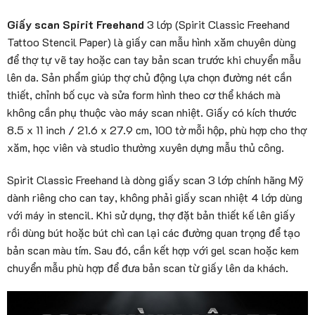
Giấy scan Spirit Freehand
3 lớp (Spirit Classic Freehand
Tattoo Stencil Paper) là giấy can mẫu hình xăm chuyên dùng
để thợ tự vẽ tay hoặc can tay bản scan trước khi chuyển mẫu
lên da. Sản phẩm giúp thợ chủ động lựa chọn đường nét cần
thiết, chỉnh bố cục và sửa form hình theo cơ thể khách mà
không cần phụ thuộc vào máy scan nhiệt. Giấy có kích thước
8.5 x 11 inch / 21.6 x 27.9 cm, 100 tờ mỗi hộp, phù hợp cho thợ
xăm, học viên và studio thường xuyên dựng mẫu thủ công.
Spirit Classic Freehand là dòng giấy scan 3 lớp chính hãng Mỹ
dành riêng cho can tay, không phải giấy scan nhiệt 4 lớp dùng
với máy in stencil. Khi sử dụng, thợ đặt bản thiết kế lên giấy
rồi dùng bút hoặc bút chì can lại các đường quan trọng để tạo
bản scan màu tím. Sau đó, cần kết hợp với gel scan hoặc kem
chuyển mẫu phù hợp để đưa bản scan từ giấy lên da khách.