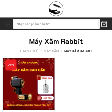
Skip
to
content
Tìm
kiếm:
Máy Xăm Rabbit
TRANG CHỦ
/
MÁY XĂM
/
MÁY XĂM RABBIT
-25%