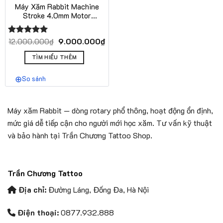
Máy Xăm Rabbit Machine
Stroke 4.0mm Motor
Faulhaber 8.5W Cho Thợ
Xăm Nhật Cổ
Giá
Giá
9.000.000
₫
12.000.000
₫
Được xếp
gốc
hiện
hạng
5.00
là:
tại
5 sao
TÌM HIỂU THÊM
12.000.000₫.
là:
9.000.000₫.
So sánh
Máy xăm Rabbit — dòng rotary phổ thông, hoạt động ổn định,
mức giá dễ tiếp cận cho người mới học xăm. Tư vấn kỹ thuật
và bảo hành tại Trần Chương Tattoo Shop.
Trần Chương Tattoo
Địa chỉ:
Đường Láng, Đống Đa, Hà Nội
Điện thoại:
0877.932.888