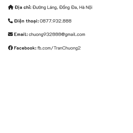
được
Địa chỉ:
Đường Láng, Đống Đa, Hà Nội
chọn
trên
Điện thoại:
0877.932.888
trang
sản
Email:
chuong932888@gmail.com
phẩm
Facebook:
fb.com/TranChuong2