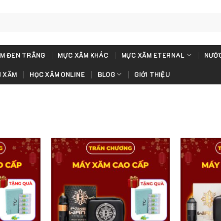
M ĐEN TRẮNG
MỰC XĂM KHÁC
MỰC XĂM ETERNAL
NƯỚC
H XĂM
HỌC XĂM ONLINE
BLOG
GIỚI THIỆU