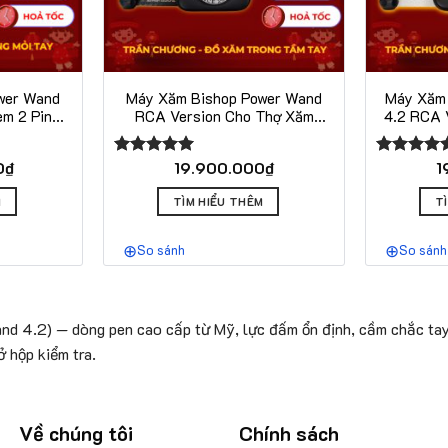
wer Wand
Máy Xăm Bishop Power Wand
Máy Xăm 
èm 2 Pin
RCA Version Cho Thợ Xăm
4.2 RCA 
ản Stroke
Chuyên Nghiệp
C
 5.0mm
0
₫
19.900.000
₫
1
Được xếp
Được xếp
hạng
5.00
hạng
5.00
Sản
Sản
5 sao
5 sao
M
TÌM HIỂU THÊM
T
phẩm
phẩm
này
này
So sánh
So sánh
có
có
nhiều
nhiều
biến
biến
thể.
thể.
 4.2) — dòng pen cao cấp từ Mỹ, lực đấm ổn định, cầm chắc tay
Các
Các
 hộp kiểm tra.
tùy
tùy
chọn
chọn
có
có
Về chúng tôi
Chính sách
thể
thể