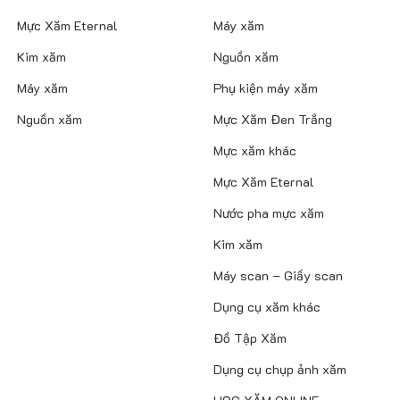
được
được
Mực Xăm Eternal
Máy xăm
chọn
chọn
trên
trên
Kim xăm
Nguồn xăm
trang
trang
Máy xăm
Phụ kiện máy xăm
sản
sản
phẩm
phẩm
Nguồn xăm
Mực Xăm Đen Trắng
Mực xăm khác
Mực Xăm Eternal
Nước pha mực xăm
Kim xăm
Máy scan – Giấy scan
Dụng cụ xăm khác
Đồ Tập Xăm
Dụng cụ chụp ảnh xăm