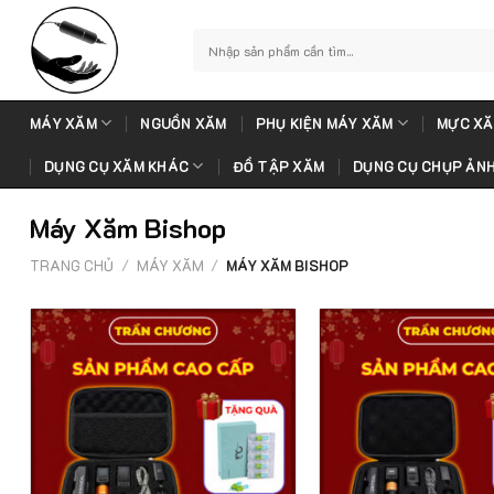
Skip
to
Tìm
kiếm:
content
MÁY XĂM
NGUỒN XĂM
PHỤ KIỆN MÁY XĂM
MỰC XĂ
DỤNG CỤ XĂM KHÁC
ĐỒ TẬP XĂM
DỤNG CỤ CHỤP ẢN
Máy Xăm Bishop
TRANG CHỦ
/
MÁY XĂM
/
MÁY XĂM BISHOP