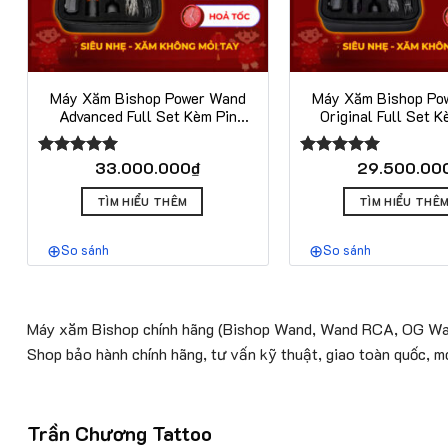
Máy Xăm Bishop Power Wand
Máy Xăm Bishop Po
Advanced Full Set Kèm Pin
Original Full Set K
Critical – Shader 3.5 / Packer
Critical – 3 Phiên B
4.2 / Liner 5.0 mm
3.5mm / 4.2mm /
33.000.000
₫
29.500.00
Được xếp
Được xếp
hạng
5.00
hạng
5.00
Sản
5 sao
5 sao
TÌM HIỂU THÊM
TÌM HIỂU THÊ
phẩm
này
So sánh
So sánh
có
nhiều
biến
thể.
Máy xăm Bishop chính hãng (Bishop Wand, Wand RCA, OG Wand
Các
Shop bảo hành chính hãng, tư vấn kỹ thuật, giao toàn quốc, mở
tùy
chọn
có
Trần Chương Tattoo
thể