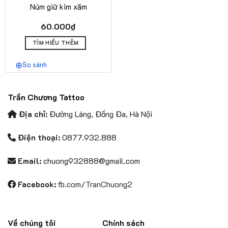
Núm giữ kim xăm
60.000
₫
Sản
TÌM HIỂU THÊM
phẩm
này
So sánh
có
nhiều
biến
Trần Chương Tattoo
thể.
Các
Địa chỉ:
Đường Láng, Đống Đa, Hà Nội
tùy
chọn
Điện thoại:
0877.932.888
có
thể
Email:
chuong932888@gmail.com
được
chọn
Facebook:
fb.com/TranChuong2
trên
trang
sản
phẩm
Về chúng tôi
Chính sách