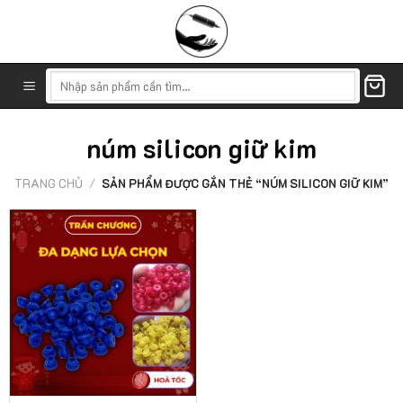
Skip
to
content
Tìm
kiếm:
núm silicon giữ kim
TRANG CHỦ
/
SẢN PHẨM ĐƯỢC GẮN THẺ “NÚM SILICON GIỮ KIM”