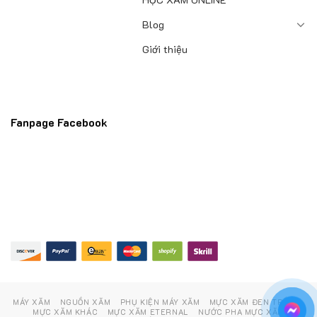
Blog
Giới thiệu
Fanpage Facebook
MÁY XĂM
NGUỒN XĂM
PHỤ KIỆN MÁY XĂM
MỰC XĂM ĐEN TRẮNG
MỰC XĂM KHÁC
MỰC XĂM ETERNAL
NƯỚC PHA MỰC XĂM