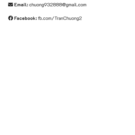
Email:
chuong932888@gmail.com
được
chọn
Facebook:
fb.com/TranChuong2
trên
trang
sản
phẩm