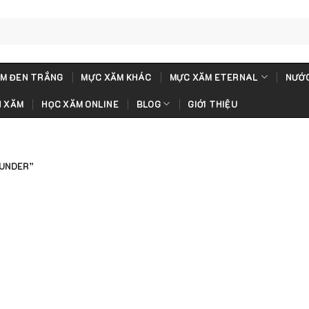
M ĐEN TRẮNG
MỰC XĂM KHÁC
MỰC XĂM ETERNAL
NƯỚC
H XĂM
HỌC XĂM ONLINE
BLOG
GIỚI THIỆU
HUNDER”