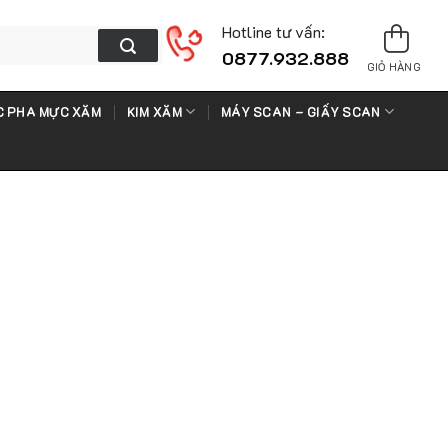
Hotline tư vấn:
0877.932.888
GIỎ HÀNG
 PHA MỰC XĂM
KIM XĂM
MÁY SCAN – GIẤY SCAN