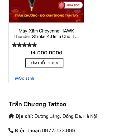
Máy Xăm Cheyenne HAWK
Thunder Stroke 4.0mm Cho Thợ
Xăm Chuyên Đi Nét Và Vào Màu
14.000.000
₫
Được xếp
hạng
5.00
Sản
5 sao
TÌM HIỂU THÊM
phẩm
này
So sánh
có
nhiều
biến
thể.
Trần Chương Tattoo
Các
Địa chỉ:
Đường Láng, Đống Đa, Hà Nội
tùy
chọn
Điện thoại:
0877.932.888
có
thể