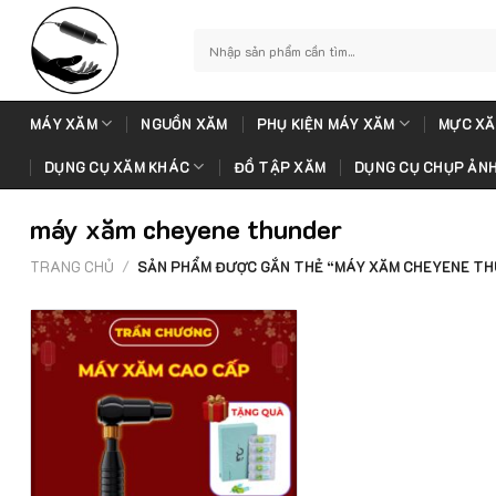
Skip
to
Tìm
kiếm:
content
MÁY XĂM
NGUỒN XĂM
PHỤ KIỆN MÁY XĂM
MỰC XĂ
DỤNG CỤ XĂM KHÁC
ĐỒ TẬP XĂM
DỤNG CỤ CHỤP ẢN
máy xăm cheyene thunder
TRANG CHỦ
/
SẢN PHẨM ĐƯỢC GẮN THẺ “MÁY XĂM CHEYENE T