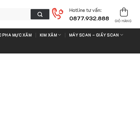
Hotline tư vấn:
0877.932.888
GIỎ HÀNG
 PHA MỰC XĂM
KIM XĂM
MÁY SCAN – GIẤY SCAN