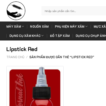
Skip
to
Tìm
kiếm:
content
MÁY XĂM
NGUỒN XĂM
PHỤ KIỆN MÁY XĂM
MỰC XĂ
DỤNG CỤ XĂM KHÁC
ĐỒ TẬP XĂM
DỤNG CỤ CHỤP ẢN
Lipstick Red
TRANG CHỦ
/
SẢN PHẨM ĐƯỢC GẮN THẺ “LIPSTICK RED”