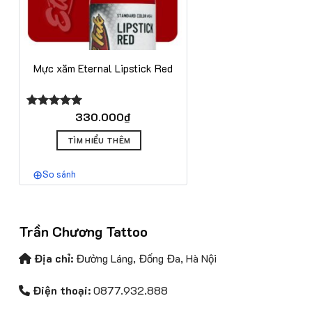
Mực xăm Eternal Lipstick Red
330.000
₫
Được xếp
hạng
5.00
5 sao
TÌM HIỂU THÊM
So sánh
Trần Chương Tattoo
Địa chỉ:
Đường Láng, Đống Đa, Hà Nội
Điện thoại:
0877.932.888