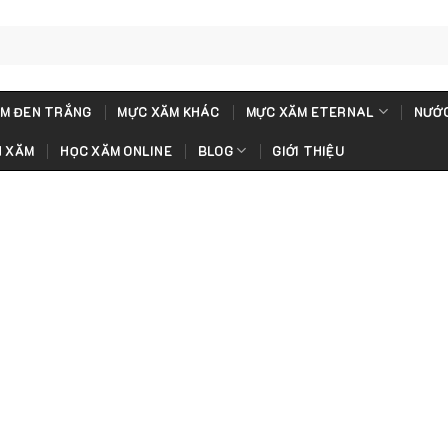
M ĐEN TRẮNG
MỰC XĂM KHÁC
MỰC XĂM ETERNAL
NƯỚC
H XĂM
HỌC XĂM ONLINE
BLOG
GIỚI THIỆU