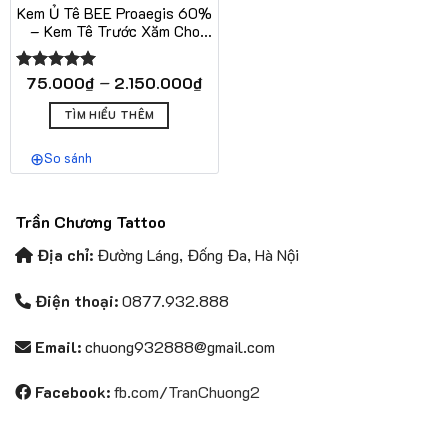
Kem Ủ Tê BEE Proaegis 60%
– Kem Tê Trước Xăm Cho
Thợ Xăm
Khoảng
–
75.000
₫
2.150.000
₫
Được xếp
giá:
hạng
5.00
Sản
từ
5 sao
TÌM HIỂU THÊM
phẩm
75.000₫
này
đến
So sánh
có
2.150.000₫
nhiều
biến
Trần Chương Tattoo
thể.
Các
Địa chỉ:
Đường Láng, Đống Đa, Hà Nội
tùy
chọn
Điện thoại:
0877.932.888
có
thể
Email:
chuong932888@gmail.com
được
chọn
Facebook:
fb.com/TranChuong2
trên
trang
sản