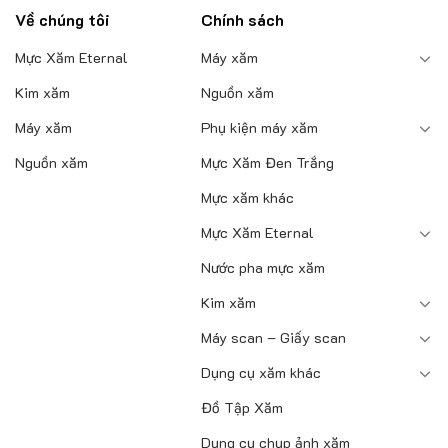
phẩm
Về chúng tôi
Chính sách
Mực Xăm Eternal
Máy xăm
Kim xăm
Nguồn xăm
Máy xăm
Phụ kiện máy xăm
Nguồn xăm
Mực Xăm Đen Trắng
Mực xăm khác
Mực Xăm Eternal
Nước pha mực xăm
Kim xăm
Máy scan – Giấy scan
Dụng cụ xăm khác
Đồ Tập Xăm
Dụng cụ chụp ảnh xăm