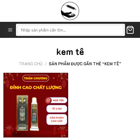
Skip
to
content
Tìm
kiếm:
kem tê
TRANG CHỦ
/
SẢN PHẨM ĐƯỢC GẮN THẺ “KEM TÊ”