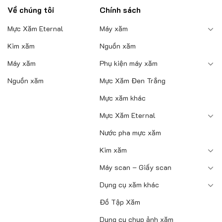
phẩm
Về chúng tôi
Chính sách
Mực Xăm Eternal
Máy xăm
Kim xăm
Nguồn xăm
Máy xăm
Phụ kiện máy xăm
Nguồn xăm
Mực Xăm Đen Trắng
Mực xăm khác
Mực Xăm Eternal
Nước pha mực xăm
Kim xăm
Máy scan – Giấy scan
Dụng cụ xăm khác
Đồ Tập Xăm
Dụng cụ chụp ảnh xăm