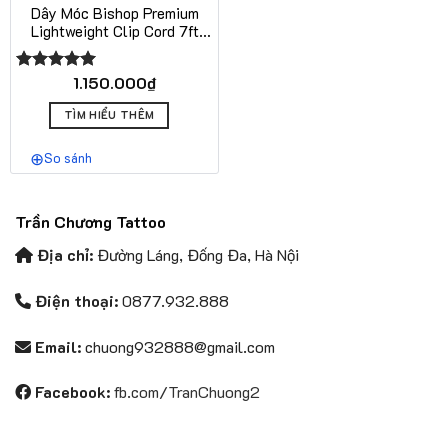
Dây Móc Bishop Premium
Lightweight Clip Cord 7ft
Cho Máy Xăm Truyền Thống
1.150.000
₫
Được xếp
hạng
5.00
Sản
5 sao
TÌM HIỂU THÊM
phẩm
này
So sánh
có
nhiều
biến
Trần Chương Tattoo
thể.
Các
Địa chỉ:
Đường Láng, Đống Đa, Hà Nội
tùy
chọn
Điện thoại:
0877.932.888
có
thể
Email:
chuong932888@gmail.com
được
chọn
Facebook:
fb.com/TranChuong2
trên
trang
sản