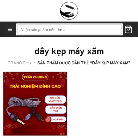
Skip
to
content
Tìm
kiếm:
dây kẹp máy xăm
TRANG CHỦ
/
SẢN PHẨM ĐƯỢC GẮN THẺ “DÂY KẸP MÁY XĂM”