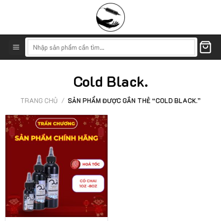
Skip
to
content
Tìm
kiếm:
Cold Black.
TRANG CHỦ
/
SẢN PHẨM ĐƯỢC GẮN THẺ “COLD BLACK.”