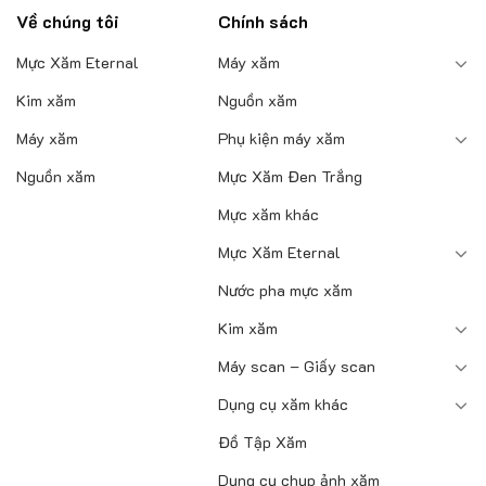
phẩm
Về chúng tôi
Chính sách
Mực Xăm Eternal
Máy xăm
Kim xăm
Nguồn xăm
Máy xăm
Phụ kiện máy xăm
Nguồn xăm
Mực Xăm Đen Trắng
Mực xăm khác
Mực Xăm Eternal
Nước pha mực xăm
Kim xăm
Máy scan – Giấy scan
Dụng cụ xăm khác
Đồ Tập Xăm
Dụng cụ chụp ảnh xăm