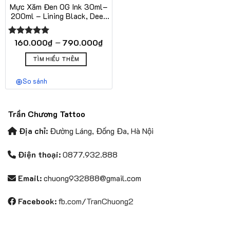
Mực Xăm Đen OG Ink 30ml–
200ml – Lining Black, Deep
Black, Cold Black
Khoảng
–
160.000
₫
790.000
₫
Được xếp
giá:
hạng
5.00
Sản
từ
5 sao
TÌM HIỂU THÊM
phẩm
160.000₫
này
đến
So sánh
có
790.000₫
nhiều
biến
Trần Chương Tattoo
thể.
Các
Địa chỉ:
Đường Láng, Đống Đa, Hà Nội
tùy
chọn
Điện thoại:
0877.932.888
có
thể
Email:
chuong932888@gmail.com
được
chọn
Facebook:
fb.com/TranChuong2
trên
trang
sản