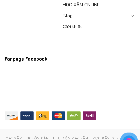
HỌC XĂM ONLINE
Blog
Giới thiệu
Fanpage Facebook
MÁY XĂM
NGUỒN XĂM
PHỤ KIỆN MÁY XĂM
MỰC XĂM ĐEN TRẮNG