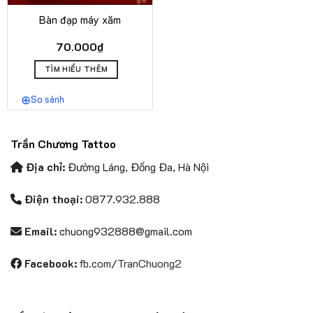
Bàn đạp máy xăm
70.000
₫
TÌM HIỂU THÊM
So sánh
Trần Chương Tattoo
Địa chỉ:
Đường Láng, Đống Đa, Hà Nội
Điện thoại:
0877.932.888
Email:
chuong932888@gmail.com
Facebook:
fb.com/TranChuong2