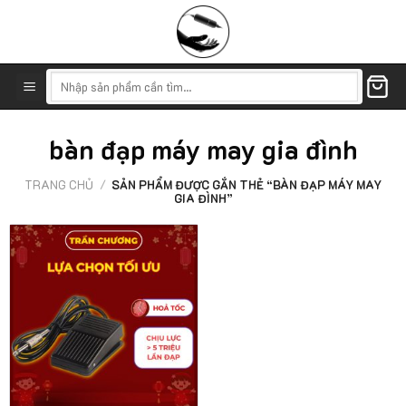
Skip
to
content
Tìm
kiếm:
bàn đạp máy may gia đình
TRANG CHỦ
/
SẢN PHẨM ĐƯỢC GẮN THẺ “BÀN ĐẠP MÁY MAY
GIA ĐÌNH”