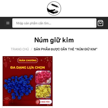
Skip
to
content
Tìm
kiếm:
Núm giữ kim
TRANG CHỦ
/
SẢN PHẨM ĐƯỢC GẮN THẺ “NÚM GIỮ KIM”