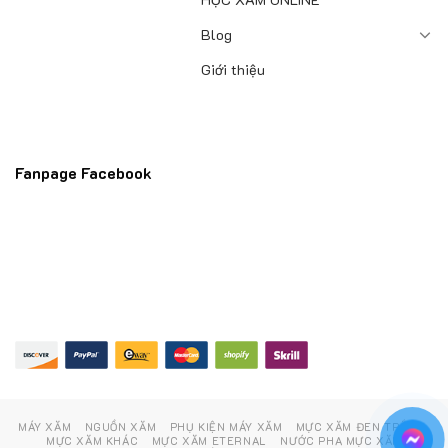
Blog
Giới thiệu
Fanpage Facebook
MÁY XĂM
NGUỒN XĂM
PHỤ KIỆN MÁY XĂM
MỰC XĂM ĐEN TRẮNG
MỰC XĂM KHÁC
MỰC XĂM ETERNAL
NƯỚC PHA MỰC XĂM