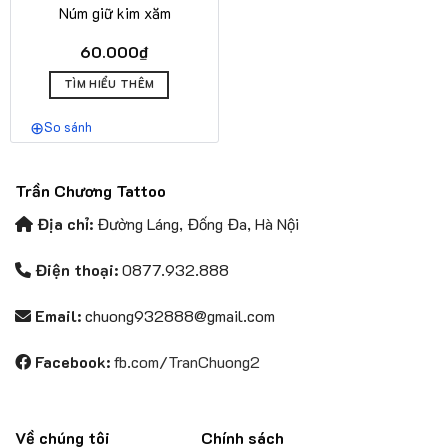
Núm giữ kim xăm
60.000
₫
Sản
TÌM HIỂU THÊM
phẩm
này
So sánh
có
nhiều
biến
Trần Chương Tattoo
thể.
Các
Địa chỉ:
Đường Láng, Đống Đa, Hà Nội
tùy
chọn
Điện thoại:
0877.932.888
có
thể
Email:
chuong932888@gmail.com
được
chọn
Facebook:
fb.com/TranChuong2
trên
trang
sản
phẩm
Về chúng tôi
Chính sách