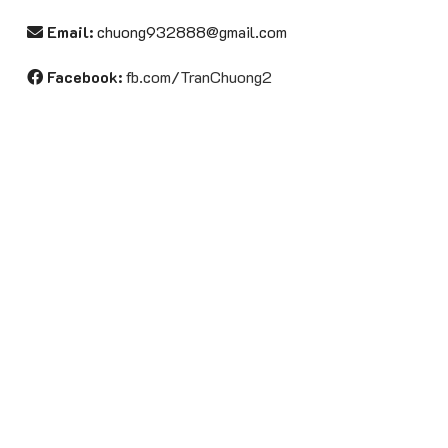
thể
Email:
chuong932888@gmail.com
được
chọn
Facebook:
fb.com/TranChuong2
trên
trang
sản
phẩm