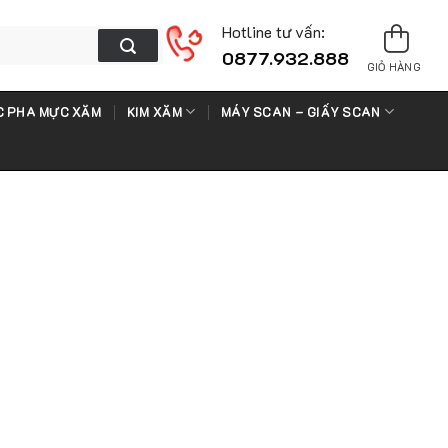
Hotline tư vấn:
0877.932.888
GIỎ HÀNG
 PHA MỰC XĂM
KIM XĂM
MÁY SCAN – GIẤY SCAN