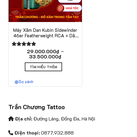
Máy Xăm Dan Kubin Sidewinder
46er Featherweight RCA + Dây
Móc
–
29.000.000
₫
Được xếp
Khoảng
33.500.000
₫
hạng
5.00
giá:
5 sao
Sản
từ
TÌM HIỂU THÊM
phẩm
29.000.000₫
đến
này
33.500.000₫
So sánh
có
nhiều
biến
thể.
Trần Chương Tattoo
Các
Địa chỉ:
Đường Láng, Đống Đa, Hà Nội
tùy
chọn
Điện thoại:
0877.932.888
có