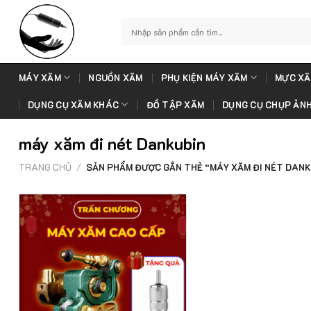
Skip
to
Tìm
kiếm:
content
MÁY XĂM
NGUỒN XĂM
PHỤ KIỆN MÁY XĂM
MỰC XĂ
DỤNG CỤ XĂM KHÁC
ĐỒ TẬP XĂM
DỤNG CỤ CHỤP ẢN
máy xăm đi nét Dankubin
TRANG CHỦ
/
SẢN PHẨM ĐƯỢC GẮN THẺ “MÁY XĂM ĐI NÉT DANK