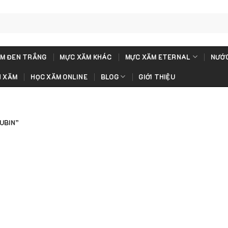
M ĐEN TRẮNG
MỰC XĂM KHÁC
MỰC XĂM ETERNAL
NƯỚC
H XĂM
HỌC XĂM ONLINE
BLOG
GIỚI THIỆU
UBIN”