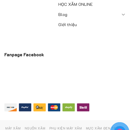
HỌC XĂM ONLINE
Blog
Giới thiệu
Fanpage Facebook
MÁY XĂM
NGUỒN XĂM
PHỤ KIỆN MÁY XĂM
MỰC XĂM ĐEN TRẮNG