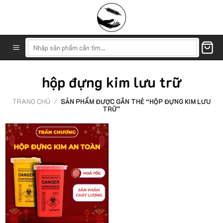
Skip
to
content
Tìm
kiếm:
hộp đựng kim lưu trữ
TRANG CHỦ
/
SẢN PHẨM ĐƯỢC GẮN THẺ “HỘP ĐỰNG KIM LƯU
TRỮ”