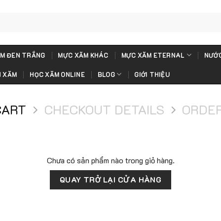
M ĐEN TRẮNG
MỰC XĂM KHÁC
MỰC XĂM ETERNAL
NƯỚC
H XĂM
HỌC XĂM ONLINE
BLOG
GIỚI THIỆU
CART
CHECKOUT DETAILS
ORDE
Chưa có sản phẩm nào trong giỏ hàng.
QUAY TRỞ LẠI CỬA HÀNG