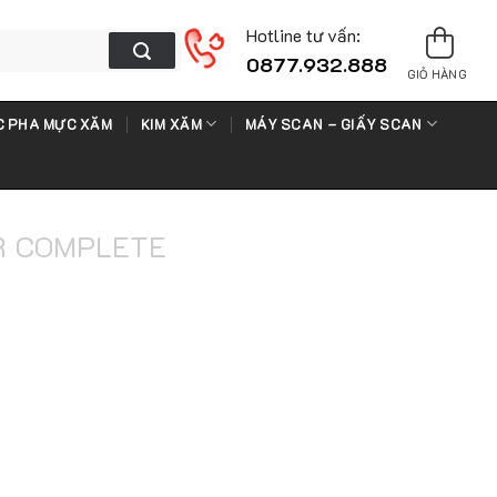
Hotline tư vấn:
0877.932.888
GIỎ HÀNG
 PHA MỰC XĂM
KIM XĂM
MÁY SCAN – GIẤY SCAN
R COMPLETE