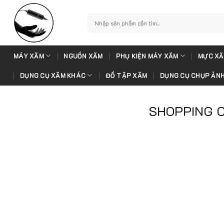
Skip
to
Tìm
kiếm:
content
MÁY XĂM
NGUỒN XĂM
PHỤ KIỆN MÁY XĂM
MỰC XĂ
DỤNG CỤ XĂM KHÁC
ĐỒ TẬP XĂM
DỤNG CỤ CHỤP ẢN
SHOPPING 